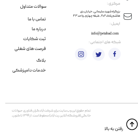
مرکزی :
سوالات متداول
​​بزرگراه شهید سلیمانی، خیابان بنی
هاشم پلاک ۲۰۲ ، طبقه چهارم، واحد ۴۳
تماس با ما
​ایمیل :
درباره ما
info@petabad.com
ثبت شکایات
​شبکه های اجتماعی :
فرصت های شغلی
بلاگ
خدمات دامپزشکی
تمام حقوق اين وب‌سايت برای شرکت آبادگران فناوری حیوانات
خانگی (فروشگاه آنلاین پت آباد) محفوظ است. از ۱۳۹۹ تا کنون.
​​رفتن به بالا