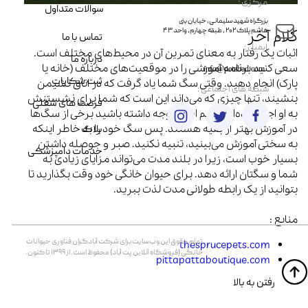
مرکزی :
سوالات متداول
​​بزرگراه شهید سلیمانی، خیابان بنی
کلام آخر
هاشم پلاک ۲۰۲ ، طبقه چهارم، واحد ۴۳
تماس با ما
​ایمیل :
اثبات یک رفتار به معنای تمرین آن در محیط‌های مختلف است.
درباره ما
سعی کنید برنامه آموزشی را در موقعیت‌های مختلف (خانه یا
info@petabad.com
ثبت شکایات
پارک) انجام دهید. وقتی سگ شما یاد گرفت که در اتاق نشیمن
​شبکه های اجتماعی :
بنشیند، تنها چیزی که می‌داند این است که شما برای نشستنش
فرصت های شغلی
به او اجازه داده‌اید. مهم است توجه داشته باشید برخی از سگ‌ها
در آموزش بهتر از بقیه هستند. پس سگ خود را به خاطر اینکه
بلاگ
به سختی آموزش می‌بینید، تنبیه نکنید. صبر و حوصله داشتن
خدمات دامپزشکی
بسیار خوب است، زیرا در بلند مدت می‌تواند مزایای زیادی به
شما و سگتان ارائه دهد. برای حیوان خانگی خود وقت بگذارید تا
بتوانید از یک رابطه طولانی مدت لذت ببرید.
منابع :
تمام حقوق اين وب‌سايت برای شرکت آبادگران فناوری حیوانات
thesprucepets.com
خانگی (فروشگاه آنلاین پت آباد) محفوظ است. از ۱۳۹۹ تا کنون.
pittapattaboutique.com
​​رفتن به بالا