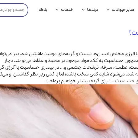
سایر حیوانات
برندها
خدمات
بلاگ
محصولات پرندگان
جوسرا
خدمات آنلاین دامپزشکی
ت؟
داری سگ
محصولات جوندگان
رویال کنین
خدمات دامپزشکی حضوری
گ
محصولات آبزیان
برند رفلکس(Reflex)
ا آلرژی مختص انسان‌ها نیست و گربه‌های دوست‌داشتنی شما نیز می‌توان
همچون حساسیت به کک، مواد موجود در محیط و غذاها می‌توانند دچار
هداشتی سگ
بیفار
ست، عطسه، سرفه، ترشحات چشمی و... در بیماری حساسیت یا آلرژی گر
جرهای
 شما می‌شود شاید کمی سخت باشد؛ اما با کمی زیر نظر گذاشتن او می‌توا
اری حساسیت یا آلرژی گربه بیشتر خواهیم پرداخت.
رولی
شایر
گورمت
نیناپت
وینستون