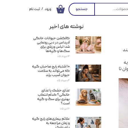
جستجو
ورود
/
ثبت نام
۰
حساب کاربری من
نوشته های اخیر
تغییر گذر واژه
کالکشن حیوانات خانگی
سفارشات
آدیداس در دبی رونمایی
شد؛ لباس ورزشی برای
ند
خروج از حساب
سگ‌ها و گربه‌ها
کاربری
۱۴ مرداد ۰۵
به
۱۰ اشتباه رایج صاحبان گربه
ن تا
که می‌تواند به سلامت
حیوان آسیب بزند
۰۴ مرداد ۰۵
غذای خشک یا غذای
خانگی؟ کدام انتخاب
بهتری برای سگ و گربه
است؟
۱۶ تیر ۰۵
علائم بیماری‌های رایج گربه
و زمان مراجعه به
دامپزشک