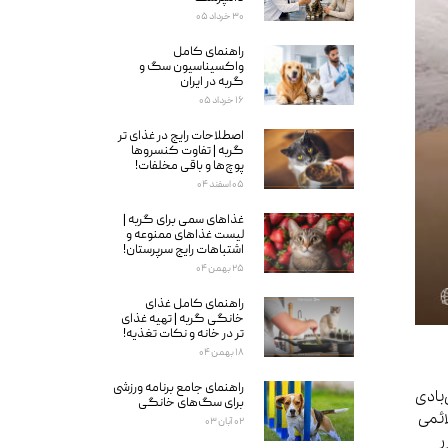
۳۰ خرداد ۰۵
راهنمای کامل
واکسیناسیون سگ و
گربه در ایران
۱۶ خرداد ۰۵
اصطلاحات رایج در غذای تر
گربه | تفاوت کنسروها
پوچ‌ها و باقی مخلفات!
۰۵ اسفند ۰۴
غذاهای سمی برای گربه‌ |
لیست غذاهای ممنوعه و
اشتباهات رایج سرپرستان!
۲۵ بهمن ۰۴
راهنمای کامل غذای
خانگی گربه | تهیه غذای
تر در خانه و نکات تغذیه!
۱۸ بهمن ۰۴
راهنمای جامع برنامه ورزشی
بادی
برای سگ‌های خانگی
ائمی
۰۲ آبان ۰۳
ر