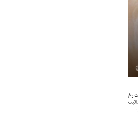
ت رخ
اتیت
ا