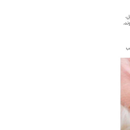
ل،
ند.
لب