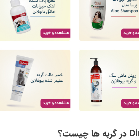
ویسکاس
ونپی