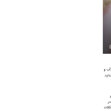
آب و
ارد.
د
ر
کلات