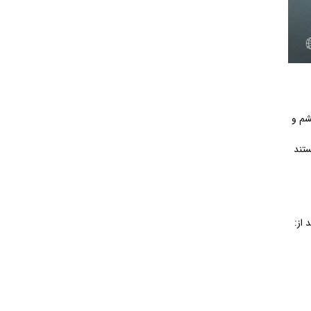
شم و
ستند
 از: