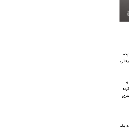
رده
عاتی
و
ربه
تری
ده یک