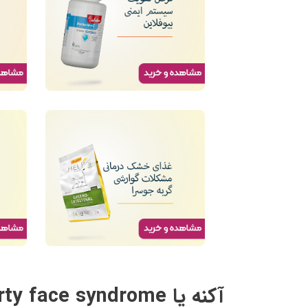
آکنه یا Dirty face syndrome در گربه ها چیست؟