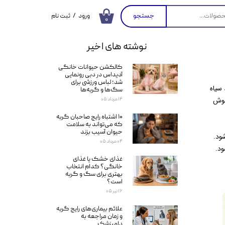
جستجو
ورود
/
ثبت نام
۰
حساب کاربری من
نوشته های اخیر
تغییر گذر واژه
کالکشن حیوانات خانگی
سفارشات
آدیداس در دبی رونمایی
شد؛ لباس ورزشی برای
سیاه
خروج از حساب
سگ‌ها و گربه‌ها
کاربری
جوش
۱۴ مرداد ۰۵
۱۰ اشتباه رایج صاحبان گربه
که می‌تواند به سلامت
حیوان آسیب بزند
شود.
۰۴ مرداد ۰۵
ود.
غذای خشک یا غذای
خانگی؟ کدام انتخاب
بهتری برای سگ و گربه
است؟
۱۶ تیر ۰۵
علائم بیماری‌های رایج گربه
و زمان مراجعه به
دامپزشک