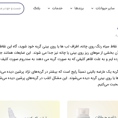
سایر حیوانات
برندها
خدمات
بلاگ
محصولات پرندگان
جوسرا
خدمات آنلاین دامپزشکی
داری سگ
محصولات جوندگان
رویال کنین
خدمات دامپزشکی حضوری
ه
گ
محصولات آبزیان
برند رفلکس(Reflex)
ط سیاه رنگ روی چانه، اطراف لب ها یا روی بینی گربه خود شوید، گاه این نقاط 
هداشتی سگ
بیفار
 بخشی از موهای ریز روی بینی یا چانه نیز جدا می شوند.
این ضایعات همانند 
 کرده ایم و به علت ظاهر کثیفی که به صورت گربه می دهند به سندروم صورت کثیف
جرهای
ه‌ها یا درماتوز صورت گربه یک عارضه بالینی نسبتاً رایج است که بیشتر در گربه‌های نژاد پرشین دیده می‌
رولی
 یا روی بینی گربه دیده می‌شوند. این مشکل اغلب در گربه‌های پرشین دیده می‌ش
شایر
صحبت می‌کنیم.
گورمت
نیناپت
وینستون