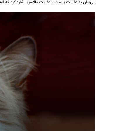
می‌توان به عفونت پوست و عفونت مالاسزیا اشاره کرد که الب