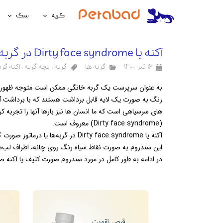
گربه
سگ
غذای گربه
غذای سگ
آکنه یا Dirty face syndrome در گربه
لوازم نگهداری گربه
لوازم نگه
۱۶ تیر ۱۴۰۰
گربه ها
گربه
،
بچه گربه
،
آکنه گرب
سلامتی گربه
سلامتی س
به عنوان سرپرست یک گربه خانگی ممکن است متوجه ظهور نقا
آرایشی و بهداشتی گربه
آرایشی و ب
رنگ به صورت یک لایه قابل برداشت هستند که با برداشت آن
های سرسیاهی است که ما انسان ها نیز بارها آنها را تجربه
(
Dirty face syndrome
) معروف است.
آکنه یا Dirty face syndrome در گرب
این سندروم به صورت نقاط سیاه رنگ روی چانه، اطراف لب‌ها
در ادامه به طور کامل در مورد سندروم صورت کثیف یا آکنه 