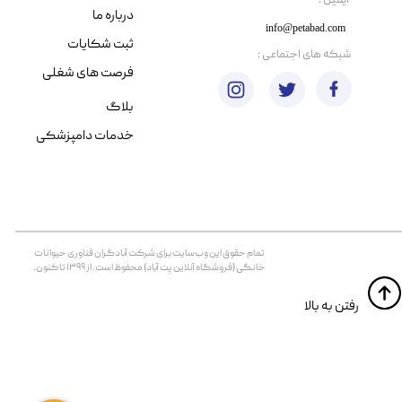
​ایمیل :
درباره ما
info@petabad.com
ثبت شکایات
​شبکه های اجتماعی :
فرصت های شغلی
بلاگ
خدمات دامپزشکی
تمام حقوق اين وب‌سايت برای شرکت آبادگران فناوری حیوانات
خانگی (فروشگاه آنلاین پت آباد) محفوظ است. از ۱۳۹۹ تا کنون.
​​رفتن به بالا