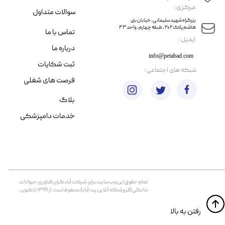
مرکزی :
سوالات متداول
​​بزرگراه شهید سلیمانی، خیابان بنی
هاشم پلاک ۲۰۲ ، طبقه چهارم، واحد ۴۳
تماس با ما
​ایمیل :
درباره ما
info@petabad.com
ثبت شکایات
​شبکه های اجتماعی :
فرصت های شغلی
بلاگ
خدمات دامپزشکی
تمام حقوق اين وب‌سايت برای شرکت آبادگران فناوری حیوانات
خانگی (فروشگاه آنلاین پت آباد) محفوظ است. از ۱۳۹۹ تا کنون.
​​رفتن به بالا