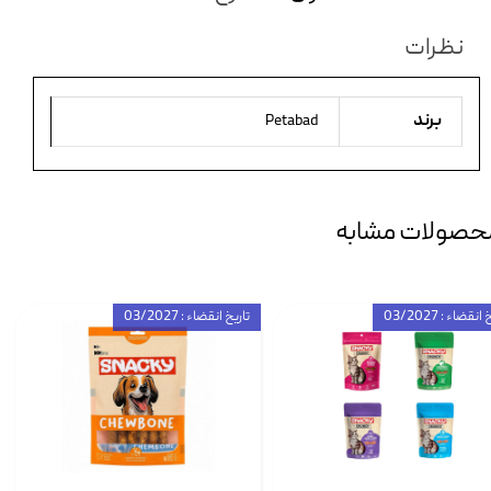
نظرات
برند
Petabad
حصولات مشابه
انقضاء : 03/2027
تاریخ انقضاء : 03/2027