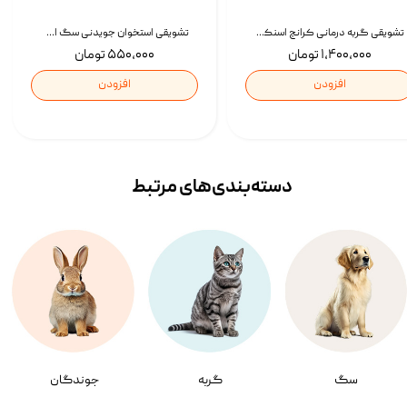
تشویقی گربه درمانی کرانچ اسنکی با طعم میکس Snacky Crunch Cat Treats وزن 60 گرم بسته 4 عددی
تشویقی استخوان جویدنی سگ اسنکی کرانچی با طعم مرغ Snacky Crunchy Munchy وزن 100 گرم
۱,۴۰۰,۰۰۰ تومان
۵۵۰,۰۰۰ تومان
افزودن
افزودن
دسته‌بندی‌‌های مرتبط
سگ
گربه
جوندگان