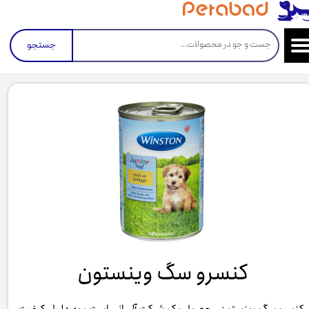
جستجو
کنسرو سگ وینستون