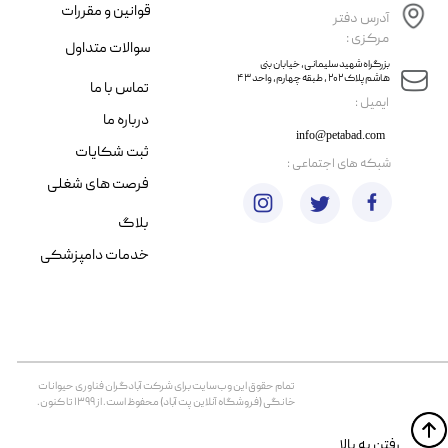
قوانین و مقررات
آدرس دفتر
مرکزی :
سوالات متداول
​​بزرگراه شهید سلیمانی، خیابان بنی
هاشم پلاک ۲۰۲ ، طبقه چهارم، واحد ۴۳
تماس با ما
​ایمیل :
درباره ما
info@petabad.com
ثبت شکایات
​شبکه های اجتماعی :
فرصت های شغلی
بلاگ
خدمات دامپزشکی
تمام حقوق اين وب‌سايت برای شرکت آبادگران فناوری حیوانات
خانگی (فروشگاه آنلاین پت آباد) محفوظ است. از ۱۳۹۹ تا کنون.
​​رفتن به بالا