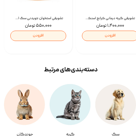
تشویقی گربه درمانی کرانچ اسنکی با طعم میکس Snacky Crunch Cat Treats وزن 60 گرم بسته 4 عددی
تشویقی استخوان جویدنی سگ اسنکی کرانچی با طعم مرغ Snacky Crunchy Munchy وزن 100 گرم
۱,۴۰۰,۰۰۰ تومان
۵۵۰,۰۰۰ تومان
افزودن
افزودن
دسته‌بندی‌‌های مرتبط
سگ
گربه
جوندگان