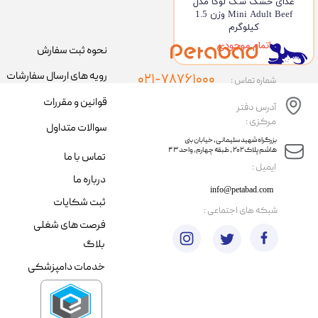
غذای خشک سگ لوکا مدل
Mini Adult Beef وزن 1.5
کیلوگرم
اتمام موجودی
نحوه ثبت سفارش
رویه های ارسال سفارشات
۰۲۱-۷۸۷۶۱۰۰۰
شماره تماس :
قوانین و مقررات
آدرس دفتر
مرکزی :
سوالات متداول
​​بزرگراه شهید سلیمانی، خیابان بنی
هاشم پلاک ۲۰۲ ، طبقه چهارم، واحد ۴۳
تماس با ما
​ایمیل :
درباره ما
info@petabad.com
ثبت شکایات
​شبکه های اجتماعی :
فرصت های شغلی
بلاگ
خدمات دامپزشکی