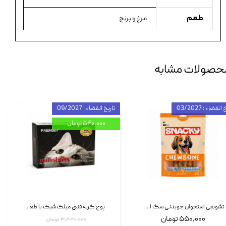
طعم
مرغ و برنج
حصولات مشابه
انقضاء : 03/2027
تاریخ انقضاء : 09/2027
۵۴۰,۰۰۰ تومان
تشویقی استخوان جویدنی سگ اسنکی کرانچی با طعم مرغ Snacky Crunchy Munchy وزن 100 گرم
پوچ گربه فنبی میلک‌شیک با طعم مرغ Faenbei Cat Milk Shake Pouch بسته 12 عددی
۵۵۰,۰۰۰ تومان
۳,۴۲۰,۰۰۰ تومان