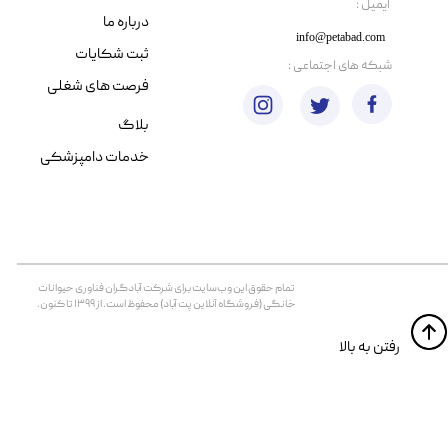
​ایمیل :
درباره ما
info@petabad.com
ثبت شکایات
​شبکه های اجتماعی :
فرصت های شغلی
بلاگ
خدمات دامپزشکی
تمام حقوق اين وب‌سايت برای شرکت آبادگران فناوری حیوانات
خانگی (فروشگاه آنلاین پت آباد) محفوظ است. از ۱۳۹۹ تا کنون.
​​رفتن به بالا