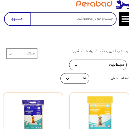
جستجو
پت شاپ آنلاین پت آباد
برندها
آسوپد
مرتبط‌ترین
عداد نمایش
۱۵