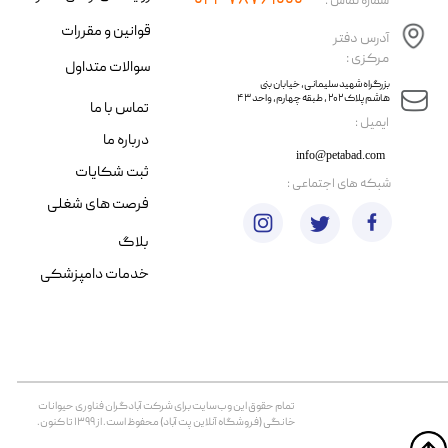
۰۲۱-۷۸۷۶۱۰۰۰
شماره تماس :
قوانین و مقررات
آدرس دفتر
مرکزی :
سوالات متداول
​​بزرگراه شهید سلیمانی، خیابان بنی
هاشم پلاک ۲۰۲ ، طبقه چهارم، واحد ۴۳
تماس با ما
​ایمیل :
درباره ما
info@petabad.com
ثبت شکایات
​شبکه های اجتماعی :
فرصت های شغلی
بلاگ
خدمات دامپزشکی
تمام حقوق اين وب‌سايت برای شرکت آبادگران فناوری حیوانات
خانگی (فروشگاه آنلاین پت آباد) محفوظ است. از ۱۳۹۹ تا کنون.