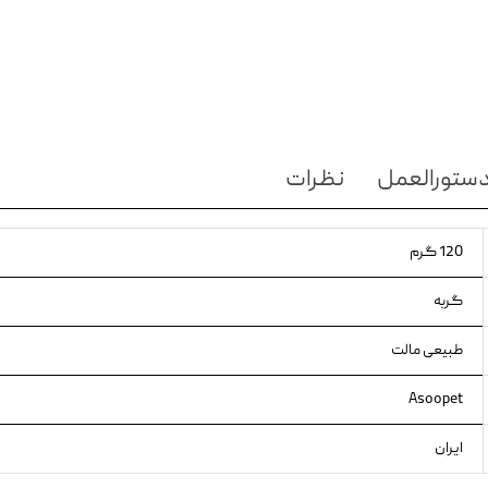
ویسکاس
ونپی
ستورالعمل
نظرات
120 گرم
گربه
طبیعی مالت
Asoopet
ایران