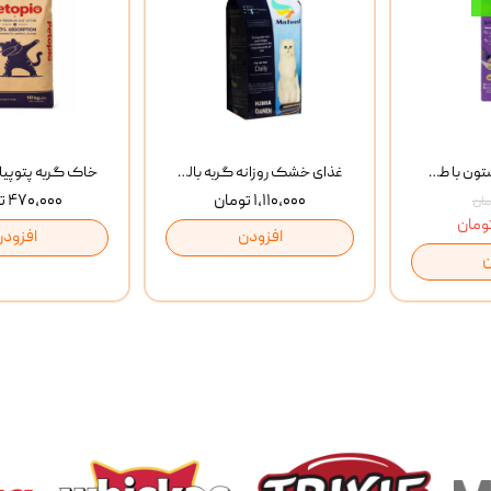
بستنی گربه وینستون با طعم مرغ و ماهی Winstone Chicken & Fish بسته 8 عددی
غذای خشک روزانه گربه بالغ مفید MoFeed Adult Daily Cat Food وزن 2 کیلوگرم
۱,۱۱۰,۰۰۰ تومان
۴۷۰,۰۰۰ تومان
افزودن
افزودن
ن