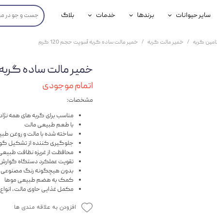
سایر حیوانات
برندها
خدمات
بلاگ
محصولات پرندگان
جوسرا
خدمات آنلاین دامپزشکی
امین گربه
خمیر مالت گربه
خمیر مالت ساده گربه آسوپت حجم 120 گرم
داری سگ
محصولات جوندگان
رویال کنین
خدمات دامپزشکی حضوری
خمیر مالت ساده گربه آسو
گ
محصولات آبزیان
برند رفلکس(Reflex)
اتمام موجودی
هداشتی سگ
بیفار
مشخصات:
جرهای
مناسب برای گربه های همه نژاد
با طعم طبیعی مالت
رولی
ساخته شده با مالت و روغن ط
جلوگیری کننده از تشکیل گول
محافظت از غریزه نظافت طبیعی
شایر
تقویت عملکرد دستگاه گوارش
بدون هیچگونه رنگ مصنوعی ، 
گورمت
کمک به هضم طبیعی موها
مکمل غذایی حاوی مالت، انواع ویتامین های گروه B ، پروت
نیناپت
افزودن به علاقه مندی ها
وینستون