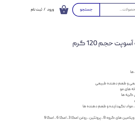
جستجو
ورود
/
ثبت نام
۰
حساب کاربری من
تغییر گذر واژه
پت حجم 120 گرم
سفارشات
خروج از حساب
کاربری
 ها
بیعی و طعم دهنده طبیعی
ه های مو
 گربه ها
مواد نگهدارنده و طعم دهنده ها
ئین ، روغن امگا 3، امگا 6 ، امگا 9