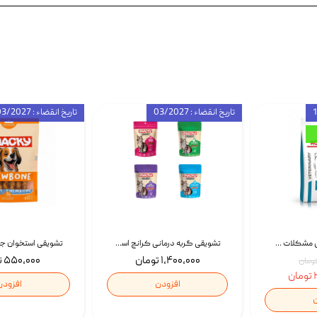
تاریخ انقضاء : 03/2027
تاریخ انقضاء : 03/2027
غذای خشک درمانی مشکلات گوارشی سگ رویال کنین Royal Canin Hypoallergenic وزن 7 کیلوگرم | پت استوک
تشویقی گربه درمانی کرانچ اسنکی با طعم میکس Snacky Crunch Cat Treats وزن 60 گرم بسته 4 عددی
۱,۴۰۰,۰۰۰ تومان
۵۵۰,۰۰۰ تومان
ن
افزودن
افزودن
ن