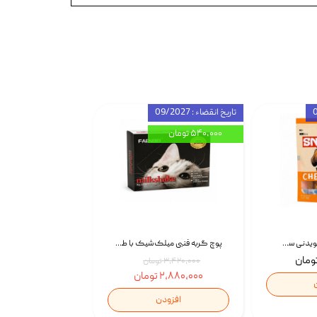
تاریخ انقضاء : 09/2027
۵۴۰,۰۰۰ تومان
تشویقی استخوان جویدنی سگ اسنکی کرانچی با طعم مرغ Snacky Crunchy Munchy وزن 100 گرم
پوچ گربه فنبی میلک‌شیک با طعم مرغ Faenbei Cat Milk Shake Pouch بسته 12 عددی
۳,۴۲۰,۰۰۰ تومان
۲,۸۸۰,۰۰۰ تومان
افزودن