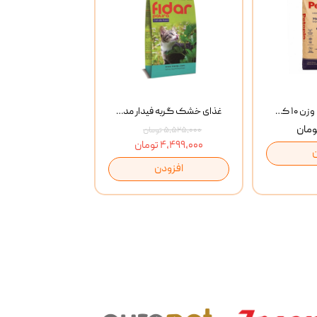
خاک گربه پتوپیا وزن ۱۰ کیلوگرم
غذای خشک گربه فیدار مدل Adult وزن 10 کیلوگرم
۵,۵۲۵,۰۰۰ تومان
۴,۴۹۹,۰۰۰ تومان
افزودن