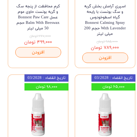
اسپری آرامش بخش گربه
کرم محافظت از پنجه سگ
و سگ بونست با رایحه
و گربه بونست حاوی موم
گیاه اسطوخودوس
عسل Bonnest Paw Care
Bonnest Calming Spray
Balm With Beeswax حجم
With Lavender حجم 200
50 میلی لیتر
میلی لیتر
۶۷۰,۰۰۰ تومان
۹۸۵,۰۰۰ تومان
۴۹۹,۰۰۰ تومان
۷۸۹,۰۰۰ تومان
افزودن
افزودن
تاریخ انقضاء : 03/2028
تاریخ انقضاء : 03/2028
۶۵,۰۰۰ تومان
۹۸,۰۰۰ تومان