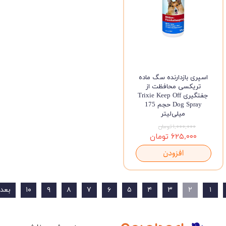
اسپری بازدارنده سگ ماده
تریکسی محافظت از
جفتگیری Trixie Keep Off
Dog Spray حجم 175
میلی‌لیتر
۱,۰۰۰,۰۰۰ تومان
۶۲۵,۰۰۰ تومان
افزودن
۱
۲
۳
۴
۵
۶
۷
۸
۹
۱۰
بعد