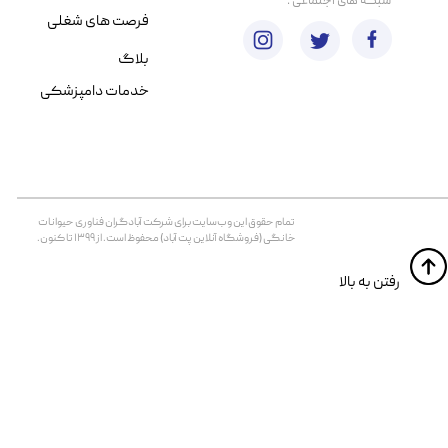
​شبکه های اجتماعی :
فرصت های شغلی
بلاگ
خدمات دامپزشکی
تمام حقوق اين وب‌سايت برای شرکت آبادگران فناوری حیوانات
خانگی (فروشگاه آنلاین پت آباد) محفوظ است. از ۱۳۹۹ تا کنون.
​​رفتن به بالا