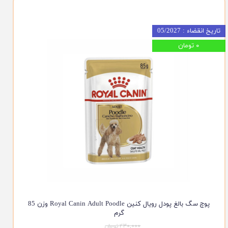
تاریخ انقضاء : 05/2027
۰ تومان
پوچ سگ بالغ پودل رویال کنین Royal Canin Adult Poodle وزن 85
گرم
۴۳۰,۰۰۰ تومان