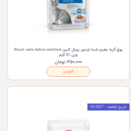
پوچ گربه عقیم شده ایندور رویال کنین Royal canin Indoor sterilised
وزن 85 گرم
۴۵۰,۰۰۰ تومان
افزودن
تاریخ انقضاء : 03/2027