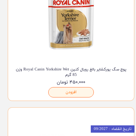
پوچ سگ یورکشایر بالغ رویال کنین Royal Canin Yorkshire Wet وزن
85 گرم
۴۵۰,۰۰۰ تومان
افزودن
تاریخ انقضاء : 09/2027