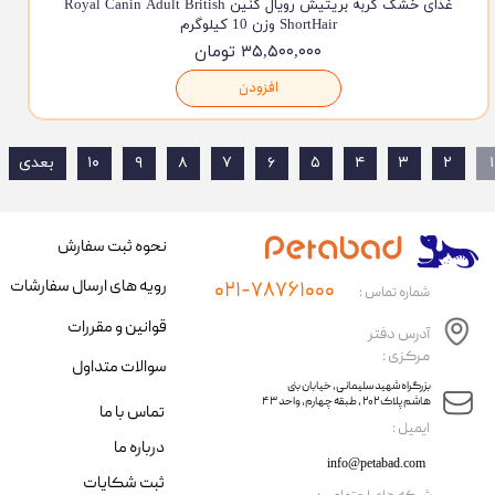
غذای خشک گربه بریتیش رویال کنین Royal Canin Adult British
ShortHair وزن 10 کیلوگرم
۳۵,۵۰۰,۰۰۰ تومان
افزودن
۱
۲
۳
۴
۵
۶
۷
۸
۹
۱۰
بعدی
نحوه ثبت سفارش
رویه های ارسال سفارشات
۰۲۱-۷۸۷۶۱۰۰۰
شماره تماس :
قوانین و مقررات
آدرس دفتر
مرکزی :
سوالات متداول
​​بزرگراه شهید سلیمانی، خیابان بنی
هاشم پلاک ۲۰۲ ، طبقه چهارم، واحد ۴۳
تماس با ما
​ایمیل :
درباره ما
info@petabad.com
ثبت شکایات