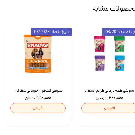
حصولات مشابه
انقضاء : 03/2027
تاریخ انقضاء : 03/2027
تشویقی گربه درمانی کرانچ اسنکی با طعم میکس Snacky Crunch Cat Treats وزن 60 گرم بسته 4 عددی
تشویقی استخوان جویدنی سگ اسنکی کرانچی با طعم مرغ Snacky Crunchy Munchy وزن 100 گرم
۱,۴۰۰,۰۰۰ تومان
۵۵۰,۰۰۰ تومان
افزودن
افزودن