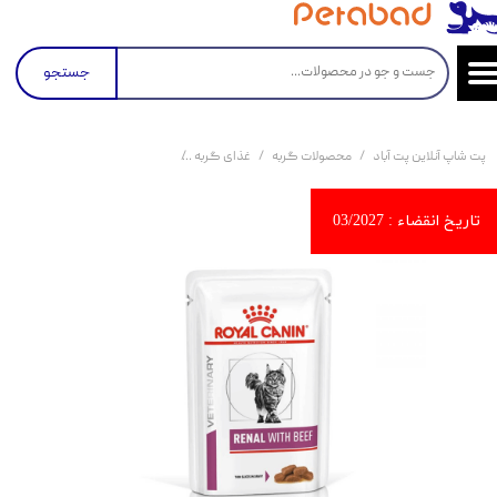
جستجو
پت شاپ آنلاین پت آباد
محصولات گربه
غذای گربه
کنسرو و پوچ و غذای تر گربه
پو