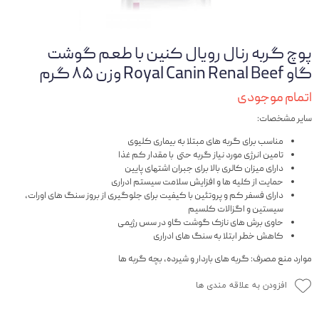
پوچ گربه رنال رویال کنین با طعم گوشت
گاو Royal Canin Renal Beef وزن ۸۵ گرم
اتمام موجودی
سایر مشخصات:
مناسب برای گربه های مبتلا به بیماری کلیوی
تامین انرژی مورد نیاز گربه حتی با مقدار کم غذا
دارای میزان کالری بالا برای جبران اشتهای پایین
حمایت از کلیه ها و افزایش سلامت سیستم ادراری
دارای فسفر کم و پروتئین با کیفیت برای جلوگیری از بروز سنگ های اورات،
سیستین و اگزالات کلسیم
حاوی برش های نازک گوشت گاو در سس رژیمی
کاهش خطر ابتلا به سنگ های ادراری
موارد منع مصرف: گربه های باردار و شیرده، بچه گربه ها
افزودن به علاقه مندی ها