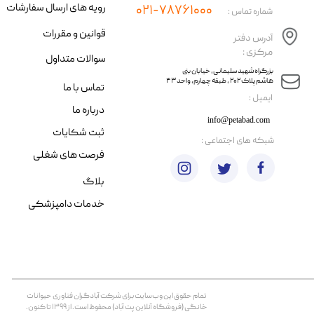
رویه های ارسال سفارشات
۰۲۱-۷۸۷۶۱۰۰۰
شماره تماس :
قوانین و مقررات
آدرس دفتر
مرکزی :
سوالات متداول
​​بزرگراه شهید سلیمانی، خیابان بنی
هاشم پلاک ۲۰۲ ، طبقه چهارم، واحد ۴۳
تماس با ما
​ایمیل :
درباره ما
info@petabad.com
ثبت شکایات
​شبکه های اجتماعی :
فرصت های شغلی
بلاگ
خدمات دامپزشکی
تمام حقوق اين وب‌سايت برای شرکت آبادگران فناوری حیوانات
خانگی (فروشگاه آنلاین پت آباد) محفوظ است. از ۱۳۹۹ تا کنون.