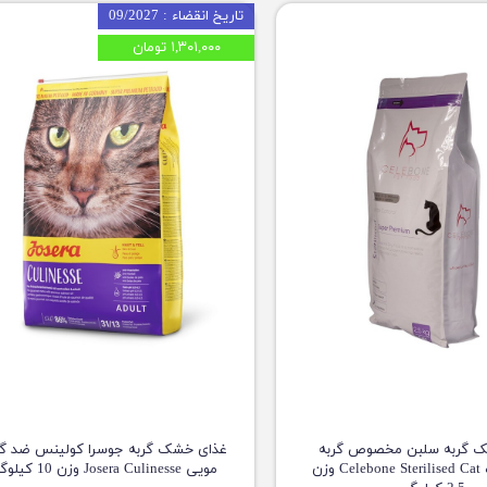
تاریخ انقضاء : 09/2027
۱,۳۰۱,۰۰۰ تومان
 گربه سلبن مخصوص گربه
غذای خشک گربه جوسرا کولینس ضد گل
عقیم شده Celebone Sterilised Cat وزن
مویی Josera Culinesse وزن 10 کیلوگرم