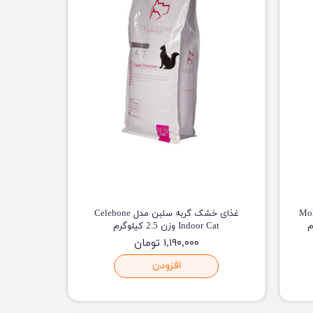
بالغ مفید MoFeed
غذای خشک گربه سلبن مدل Celebone
Indoor Cat وزن 2.5 کیلوگرم
۱,۱۹۰,۰۰۰ تومان
افزودن