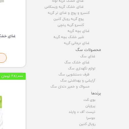
غذای خشک گربه لوکا
غذای خشک گربه ویسکاس
کنسرو و پوچ و غذای تر گربه
پوچ گربه رویال کنین
کنسرو گربه پتچی
غذای بچه گربه
شیر خشک بچه گربه
غذای درمانی گربه
محصولات سگ
غذای سگ
غذای خشک سگ
لوازم نگهداری سگ
ظرف دستشویی سگ
۲۸۱,۰۰۰ تومان
آرایشی و بهداشتی سگ
مسواک و خمیر دندان سگ
برندها
بوی کت
پروپلن
تیست آف د وایلد
جوسرا
رویال کنین