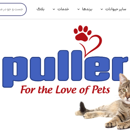
سایر حیوانات
برندها
خدمات
بلاگ
محصولات پرندگان
جوسرا
خدمات آنلاین دامپزشکی
داری سگ
محصولات جوندگان
رویال کنین
خدمات دامپزشکی حضوری
گ
محصولات آبزیان
برند رفلکس(Reflex)
هداشتی سگ
بیفار
جرهای
رولی
شایر
گورمت
نیناپت
وینستون