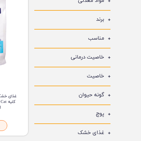
مواد معدنی
برند
مناسب
خاصیت درمانی
خاصیت
گونه حیوان
غذای خشک 
کلیه
ood
پوچ
غذای خشک