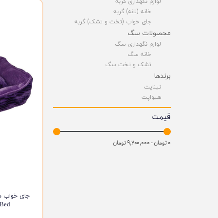
لوازم نگهداری گربه
خانه (لانه) گربه
جای خواب (تخت و تشک) گربه
محصولات سگ
لوازم نگهداری سگ
خانه سگ
تشک و تخت سگ
برندها
نیناپت
هیواپت
قیمت
۰ تومان - ۹,۲۰۰,۰۰۰ تومان
le Bed