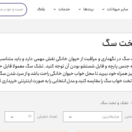
سایر حیوانات
برندها
خدمات
بلاگ
محصولات پرندگان
جوسرا
خدمات آنلاین دامپزشکی
داری سگ
محصولات جوندگان
رویال کنین
خدمات دامپزشکی حضوری
سگ ​​​​​​​
گ
محصولات آبزیان
برند رفلکس(Reflex)
گ در نگهداری و مراقبت از حیوان خانگی نقش مهمی دارد و باید متناسب
هداشتی سگ
بیفار
جنس پارچه و قابل شستشو بودن آن توجه کنید. تشک سگ معمولا قابل حم
جرهای
نیز همراه خود ببرید تا محل خواب حیوان خانگی راحت باشد و از سرد شدن سگ
ت خواب سگ را مقایسه کنید و مدل انتخابی را به صورت اینترنتی خریداری کنید.​​​
رولی
شایر
تشک و تخت سگ
گورمت
ساس
مرتبط‌ترین
تعداد نمایش
۲۱
نیناپت
وینستون