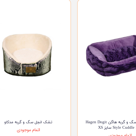
ویسکاس
ونپی
جای خواب سگ و گربه هاگن Hagen Dogit
تشک انجل سگ و گربه مدکاو
Style Cudd سایز XS
اتمام موجودی
اتمام موجودی