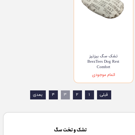
تشک سگ بیزتیز
BeezTees Dog Rest
Comfort
اتمام موجودی
قبلی
۱
۲
۳
۴
بعدی
تشک و تخت سگ