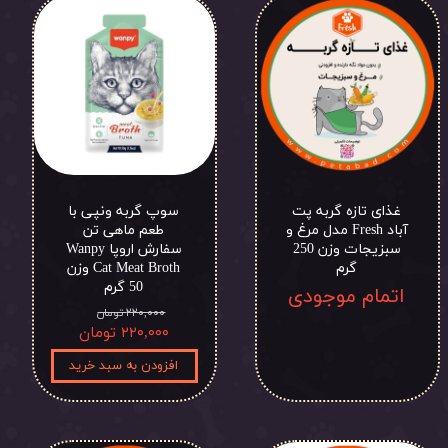
غذای تازه گربه پت
سوپ گربه ونپی با
آباد Fresh مدل مرغ و
طعم ماهی تن
سبزیجات وزن 250
سفارش اروپا Wanpy
گرم
Cat Meat Broth وزن
50 گرم
اتمام موجودی
۲۲۰,۰۰۰ تومان
۲۲۰,۰۰۰ تومان
افزودن به سبد خرید