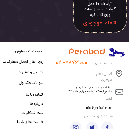
آباد Fresh مدل
گوشت و سبزیجات
وزن 250 گرم
اتمام موجودی
نحوه ثبت سفارش
رویه های ارسال سفارشات
۰۲۱-۷۸۷۶۱۰۰۰
شماره تماس :
قوانین و مقررات
آدرس دفتر
مرکزی :
سوالات متداول
​​بزرگراه شهید سلیمانی، خیابان بنی
هاشم پلاک ۲۰۲ ، طبقه چهارم، واحد ۴۳
تماس با ما
​ایمیل :
درباره ما
info@petabad.com
ثبت شکایات
​شبکه های اجتماعی :
فرصت های شغلی