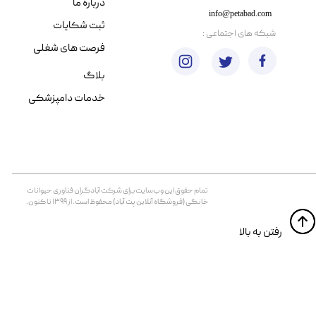
درباره ما
info@petabad.com
ثبت شکایات
​شبکه های اجتماعی :
فرصت های شغلی
بلاگ
خدمات دامپزشکی
تمام حقوق اين وب‌سايت برای شرکت آبادگران فناوری حیوانات
خانگی (فروشگاه آنلاین پت آباد) محفوظ است. از ۱۳۹۹ تا کنون.
​​رفتن به بالا