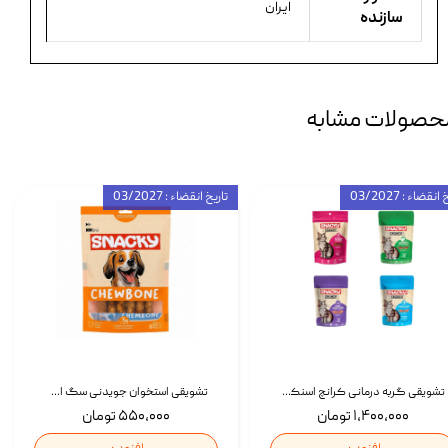
ایران
سازنده
حصولات مشابه
انقضاء : 03/2027
تاریخ انقضاء : 03/2027
تشویقی گربه درمانی کرانچ اسنکی با طعم میکس Snacky Crunch Cat Treats وزن 60 گرم بسته 4 عددی
تشویقی استخوان جویدنی سگ اسنکی کرانچی با طعم مرغ Snacky Crunchy Munchy وزن 100 گرم
۱,۴۰۰,۰۰۰ تومان
۵۵۰,۰۰۰ تومان