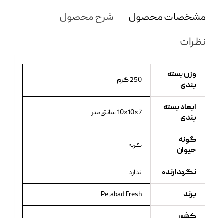
مشخصات محصول
شرح محصول
نظرات
وزن بسته
250 گرم
بندی
ابعاد بسته
7×10×10 سانتی‌متر
بندی
گونه
گربه
حیوان
نگهدارنده
ندارد
برند
Petabad Fresh
کشور