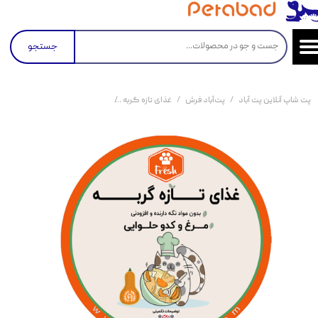
جستجو
پت شاپ آنلاین پت آباد
پت‌آباد فرش
غذای تازه گربه
غذای تازه گربه پت آباد Fresh مدل مرغ و کدوحلوایی وزن 250 گرم