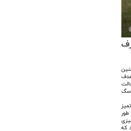
رف
نین
هوشمند مانند Pavlovian Puppy Potty Trainer با هدف
الت
 سگ
میز
طور
یزی
 که