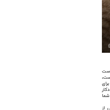
وست
ست،
زی‌های زیادی هم برای سگ‌ها و هم گربه‌ها وجود دارد. برخی اسباب‌بازی‌ها مانند iFetch و iDig برای
ه طور خودکار
ای سگ شما
 از