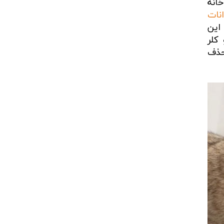
خانه
نات
این
کلر
حذف