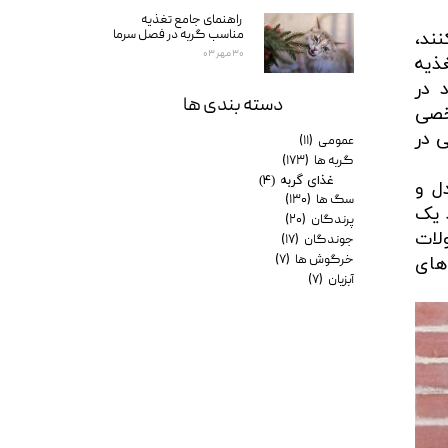
راهنمای جامع تغذیه
مناسب گربه در فصل سرما
ند،
۳۰ مهر ۰۳
ذیه
 در
دسته بندی ها
خصی
ی در
عمومی
(۱۱)
گربه ها
(۱۷۳)
غذای گربه
(۴)
ل و
سگ ها
(۱۳۰)
 یک
پرندگان
(۲۰)
لات
جوندگان
(۱۷)
خرگوش ها
(۷)
های
آبزیان
(۷)