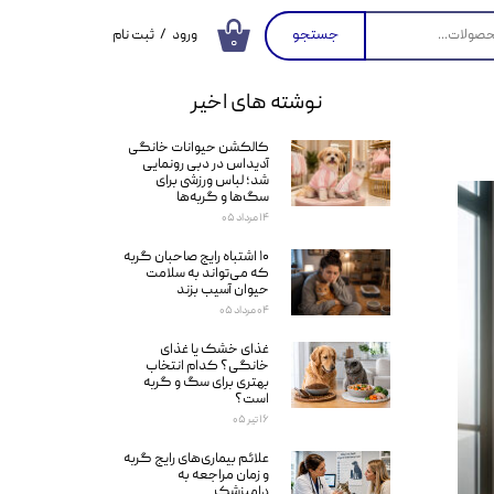
جستجو
ورود
/
ثبت نام
۰
حساب کاربری من
نوشته های اخیر
تغییر گذر واژه
کالکشن حیوانات خانگی
سفارشات
آدیداس در دبی رونمایی
شد؛ لباس ورزشی برای
خروج از حساب
سگ‌ها و گربه‌ها
کاربری
۱۴ مرداد ۰۵
۱۰ اشتباه رایج صاحبان گربه
که می‌تواند به سلامت
حیوان آسیب بزند
۰۴ مرداد ۰۵
غذای خشک یا غذای
خانگی؟ کدام انتخاب
بهتری برای سگ و گربه
است؟
۱۶ تیر ۰۵
علائم بیماری‌های رایج گربه
و زمان مراجعه به
دامپزشک