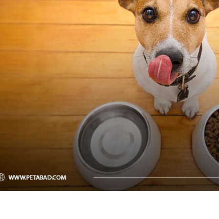
ویسکاس
ونپی