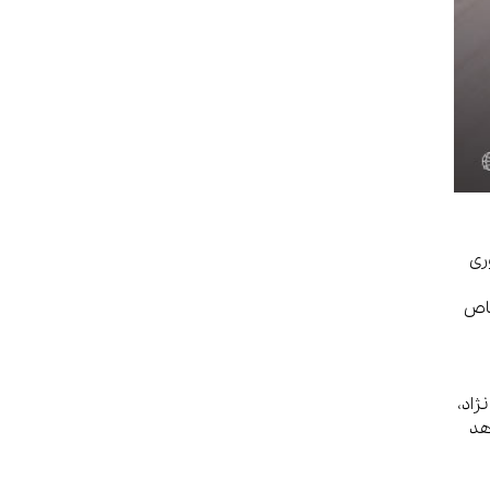
ری
خاص
ژاد،
هد