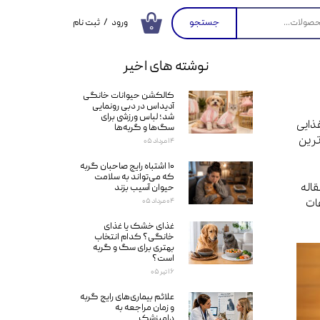
جستجو
ورود
/
ثبت نام
۰
حساب کاربری من
نوشته های اخیر
تغییر گذر واژه
کالکشن حیوانات خانگی
سفارشات
آدیداس در دبی رونمایی
شد؛ لباس ورزشی برای
ذایی
خروج از حساب
سگ‌ها و گربه‌ها
کاربری
ترین
۱۴ مرداد ۰۵
۱۰ اشتباه رایج صاحبان گربه
که می‌تواند به سلامت
قاله
حیوان آسیب بزند
ات
۰۴ مرداد ۰۵
غذای خشک یا غذای
خانگی؟ کدام انتخاب
بهتری برای سگ و گربه
است؟
۱۶ تیر ۰۵
علائم بیماری‌های رایج گربه
و زمان مراجعه به
دامپزشک