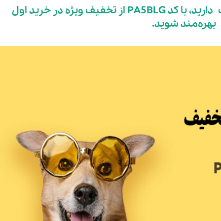
اگر قصد خرید غذای خشک سگ دارید، با کد PA5BLG از تخفیف ویژه در خرید اول
بهره‌مند شوید.