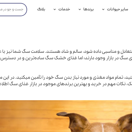
سایر حیوانات
برندها
خدمات
بلاگ
محصولات پرندگان
جوسرا
خدمات آنلاین دامپزشکی
داری سگ
محصولات جوندگان
رویال کنین
خدمات دامپزشکی حضوری
گ
محصولات آبزیان
برند رفلکس(Reflex)
متعادل و مناسبی داده شود، سالم و شاد هستند. سلامت سگ شما نیز با غ
ذای سگ در بازار وجود دارند؛ اما غذای خشک سگ ساده‌ترین و در دسترس‌
هداشتی سگ
بیفار
جرهای
ید، تمام مواد مغذی و مورد نیاز بدن سگ خود را تأمین میکنید. در این م
رولی
، نکات مهم در خرید و بهترین برندهای موجود در بازار غذای سگ اطلاع
شایر
گورمت
نیناپت
وینستون