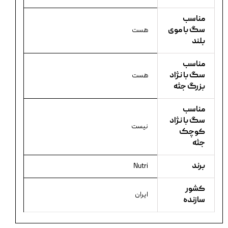
مناسب
سگ با موی
هست
بلند
مناسب
سگ با نژاد
هست
بزرگ جثه
مناسب
سگ با نژاد
نیست
کوچک
جثه
برند
Nutri
کشور
ایران
سازنده