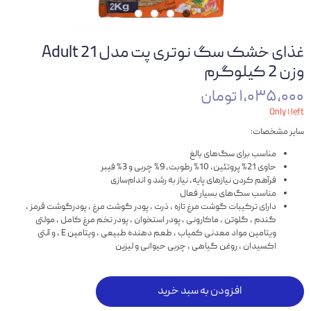
غذای خشک سگ نوتری پت مدل Adult 21
وزن 2 کیلوگرم
۱,۰۳۵,۰۰۰ تومان
Only ۱ left
سایر مشخصات:
مناسب برای سگ‌های بالغ
حاوی 21% پروتئین، 10% رطوبت، 9% چربی و 3% فیبر
فرآهم کردن نیازهای پایه، نیاز به رشد و اندام‌سازی
مناسب سگ‌های بسیار فعال
دارای ترکیبات گوشت مرغ تازه ، ذرت ، پودر گوشت مرغ ، پودرگوشت قرمز ،
گندم ، گلوتن ، ماکارونی ، پودر استخوان ، پودر تخم مرغ کامل ، مولتی
ویتامین مواد معدنی کمیاب ، طعم دهنده طبیعی ، ویتامین E ، و آنتی
اکسیدان ، روغن گیاهی ، چربی حیوانی و لیزین
افزودن به سبد خرید