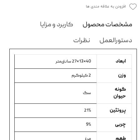
افزودن به علاقه مندی ها
مشخصات محصول
کاربرد و مزایا
دستورالعمل
نظرات
ابعاد
40×13×27 سانتی‌متر
وزن
2 کیلوگرم
گونه
سگ
حیوان
پروتئین
21%
چربی
9%
طعم
مرغ