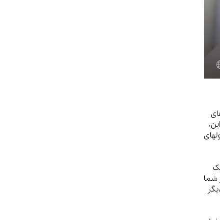
ای
ستند. علاوه بر این،
لهای
شک
 شما
دیگر