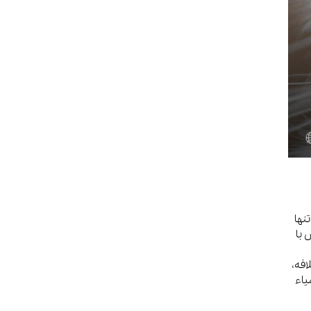
نها
 با
افه،
یاء