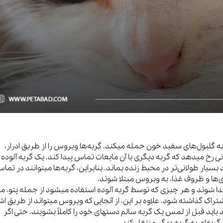
ه گلبول‌های سفید خون حمله میکند. گربه‌ها ویروس را از طریق ادرار،
رخ میدهد که گربه دیگری با آن مایعات تماس پیدا کند. یک گربه آلوده ت
سیار طولانی‌تر در محیط زنده بماند. بنابراین، گربه‌ها میتوانند در تماس
ی‌ها و ظروف غذا، به ویروس مبتلا شوند.
 جدا شوند و هر چیزی که توسط گربه آلوده استفاده میشود از جمله پتو، مل
شتراک گذاشته شود. علاوه بر این، از آنجایی که ویروس میتواند از طریق اش
اید قبل از لمس یک گربه سالم دستهای خود را کاملاً بشویند. حتی اگر