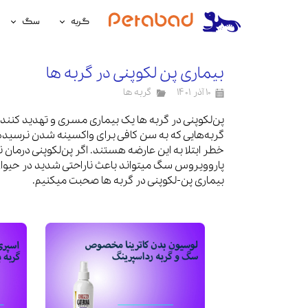
گربه
سگ
غذای گربه
غذای سگ
بیماری پن لکوپنی در گربه ها
لوازم نگهداری گربه
لوازم نگه
۱۰ آذر ۱۴۰۱
گربه ها
سلامتی گربه
سلامتی س
پن‌لکوپنی در گربه ها یک بیماری مسری و تهدید کنند
گربه‌هایی که به سن کافی برای واکسینه شدن نرسیده‌ان
آرایشی و بهداشتی گربه
آرایشی و ب
خطر ابتلا به این عارضه هستند. اگر پن‌لکوپنی درما
پاروویروس سگ میتواند باعث ناراحتی شدید در حیوان خ
بیماری پن-لکوپنی در گربه ها صحبت میکنیم.