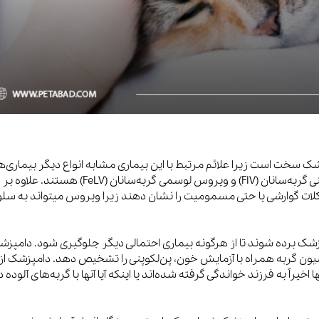
شک سخت است زیرا علائم مرتبط با این بیماری مشابه انواع دیگر بیماری‌ه
رایج در گربه ها از جمله پانکراتیت، ویروس نقص ایمنی گربه‌سانان (FIV) و ویروس لوسمی گربه‌سانان (FeLV) ه
شکلات گوارشی یا حتی مسمومیت را نشان دهند زیرا ویروس میتواند به سلو
امپزشک برده شوند تا از هرگونه بیماری احتمالی دیگر جلوگیری شود. دامپز
ون گربه همراه با آزمایش خون، پن‌لکوپنی را تشخیص دهد. دامپزشک از
 اخیراً به فرزند خواندگی گرفته شده‌اند یا اینکه آیا آنها با گربه‌های آلوده 