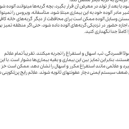
از گربه‌ای به گربه دیگر منتقل کند.
شود یا بعد از تولد در معرض آن قرار بگیرد، بچه گربه‌ها میتوانند آلوده شو
 مادر آلوده خود به این بیماری مبتلا شود. متأسفانه، ویروس را نمیتوان
ن شستن وسایل آلوده ممکن است برای محافظت از دیگر گربه‌های خانه کاف
د اجازه حضور در نزدیکی گربه‌های آلوده داده شود، حتی اگر منطقه تمیز ب
املاً جدا نگهداری کنید.
ولاً افسردگی، تب، اسهال و استفراغ را تجربه میکنند. تقریباً تمام علائم
ستند، بنابراین تمایز بین این بیماری و بقیه بیماری‌ها دشوار است. با این
رد و علائمی مانند استفراغ مکرر و اسهال را نشان دهد. ممکن است خز 
ضعف سیستم ایمنی دچار عفونتهای ثانویه شوند. علائم رایج پن‌لکوپنی د