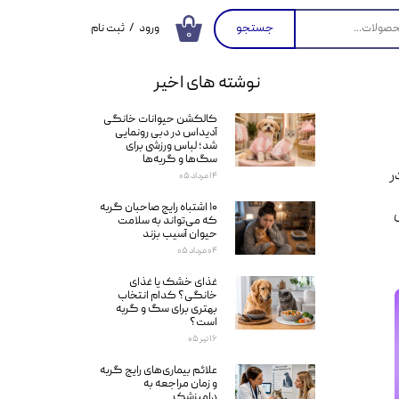
جستجو
ورود
/
ثبت نام
۰
حساب کاربری من
نوشته های اخیر
تغییر گذر واژه
کالکشن حیوانات خانگی
سفارشات
آدیداس در دبی رونمایی
شد؛ لباس ورزشی برای
خروج از حساب
سگ‌ها و گربه‌ها
کاربری
ر
۱۴ مرداد ۰۵
۱۰ اشتباه رایج صاحبان گربه
که می‌تواند به سلامت
حیوان آسیب بزند
۰۴ مرداد ۰۵
غذای خشک یا غذای
خانگی؟ کدام انتخاب
بهتری برای سگ و گربه
است؟
۱۶ تیر ۰۵
علائم بیماری‌های رایج گربه
و زمان مراجعه به
دامپزشک