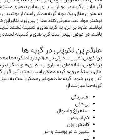
انسان تحت تاثیر پن‌لکوپنی قرار نگیرد، میتواند آن را 
اگر مادران گربه در دوران بارداری به این بیماری مبتلا 
به عنوان مثال، یک بچه گربه ممکن است از نوشیدن شیر
بیشتر مواد ضد عفونی کننده‌ها از بین برد، بنابرای
نباشد. علاوه بر این، به گربه‌های واکسینه نشده نبای
باشد. در عوض، بهتر است گربه‌های واکسینه نشده را ک
علائم پن لکوپنی در گربه ها
پن‌لکوپنی تغییرات جزئی در علائم دارد اما گربه‌ها معم
پن‌لکوپنی نشانه‌های بسیاری از بیماری‌های دیگر نیز ه
حال، دستگاه روده گربه ممکن است تحت تأثیر قرار گی
کدر و زبر شود. گربه‌ها همچنین ممکن است به دلیل 
گربه-ها عبارتند از:
افسردگی
بی‌حالی
استفراغ و اسهال
کم آبی بدن
کاهش وزن
تغییرات در پوست و خز
تب