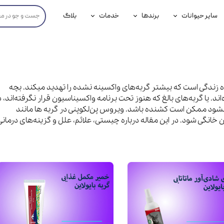
سایر حیوانات
برندها
خدمات
بلاگ
محصولات پرندگان
جوسرا
خدمات آنلاین دامپزشکی
داری سگ
محصولات جوندگان
رویال کنین
خدمات دامپزشکی حضوری
گ
محصولات آبزیان
برند رفلکس(Reflex)
ه زندگی است که بیشتر گربه‌های واکسینه نشده را تهدید میکند. بچه
د. یا گربه‌های بالغ که هنوز تحت برنامه واکسیناسیون قرار نگرفته‌اند، د
هداشتی سگ
بیفار
ن نشود ممکن است کشنده باشد. ویروس پن‌لکوپنی در گربه ها مانند
جرهای
انگی شود. در این مقاله درباره چیستی، علائم، علل و گزینه‌های درمانی
رولی
شایر
گورمت
نیناپت
وینستون