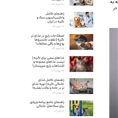
ساده علائمی مشابه و یکسان با یک آنفلانزا یا ذات الریه جدی در مراحل ابتدایی داشته باشد و لازم است با مراجعه به 
۳۰ خرداد ۰۵
پزشک عامل به وجود آورنده علائم شناسایی و درمان شود؛ در حیوانات خانگی نیز نمی توان گفت علائم ظاهر شده در 
راهنمای کامل
واکسیناسیون سگ و
گربه در ایران
۱۶ خرداد ۰۵
اصطلاحات رایج در غذای تر
گربه | تفاوت کنسروها
پوچ‌ها و باقی مخلفات!
۰۵ اسفند ۰۴
غذاهای سمی برای گربه‌ |
لیست غذاهای ممنوعه و
اشتباهات رایج سرپرستان!
۲۵ بهمن ۰۴
راهنمای کامل غذای
خانگی گربه | تهیه غذای
تر در خانه و نکات تغذیه!
۱۸ بهمن ۰۴
راهنمای جامع برنامه ورزشی
برای سگ‌های خانگی
۰۲ آبان ۰۳