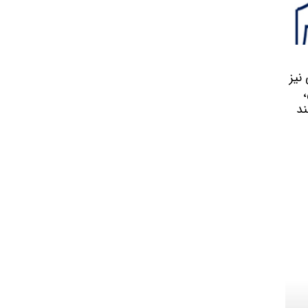
نیز
،
ند