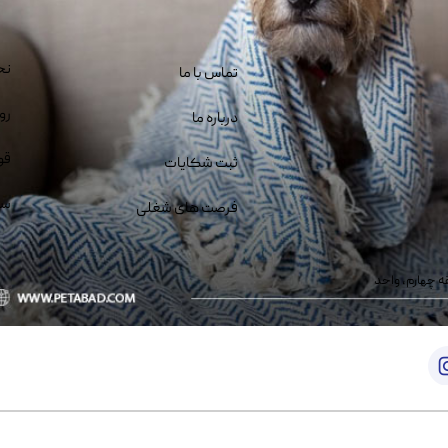
نح
تماس با ما
رو
درباره ما
قو
ثبت شکایات
سو
فرصت های شغلی
یمانی، خیابان بنی هاشم پلاک ۲۰۲ ، طبقه چهارم، واحد