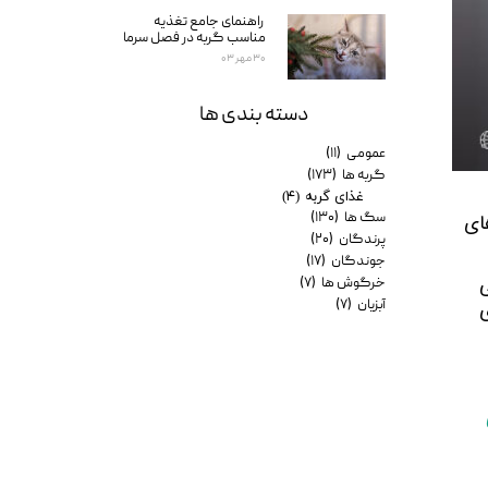
راهنمای جامع تغذیه
مناسب گربه در فصل سرما
۳۰ مهر ۰۳
دسته بندی ها
عمومی
(۱۱)
گربه ها
(۱۷۳)
غذای گربه
(۴)
پس بنابر آنچه گفته شد، سرماخوردگی در حیوانات خانگی می تواند بسته به عامل به وجود آورنده بیماری شدت های 
سگ ها
(۱۳۰)
پرندگان
(۲۰)
جوندگان
(۱۷)
در حیوانات خانگی آنچه ما به عنوان سرماخوردگی ساده به آن مبتلا می شویم وجود ندارد. بلکه در حیوانات خانگی 
خرگوش ها
(۷)
علائمی همچون عطسه، سرفه، تب، آبریزش بینی و چشم و بی اشتهایی و بی حالی می توانند از علائم بیماری های 
آبزیان
(۷)