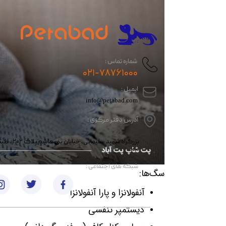
شماره تماس :
۰۲۱-۷۸۷۶۱۰۰۰
​ایمیل :
info@petabad.com
آدرس دفتر مرکزی :
​​بزرگراه شهید سل
۴۳
​شبکه های اجتماعی :
سگ‌ها:
آنفولانزا و پارا آنفولانزا
دیستمپر تنفسی