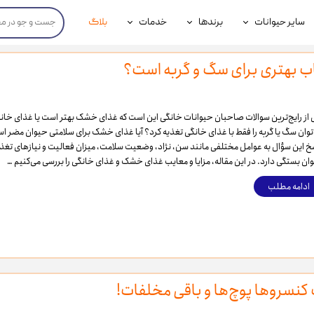
سایر حیوانات
برندها
خدمات
بلاگ
محصولات پرندگان
جوسرا
خدمات آنلاین دامپزشکی
ب بهتری برای سگ و گربه است؟
داری سگ
محصولات جوندگان
رویال کنین
خدمات دامپزشکی حضوری
گ
محصولات آبزیان
برند رفلکس(Reflex)
 از رایج‌ترین سوالات صاحبان حیوانات خانگی این است که غذای خشک بهتر است یا غذای خانگ
توان سگ یا گربه را فقط با غذای خانگی تغذیه کرد؟ آیا غذای خشک برای سلامتی حیوان مضر 
هداشتی سگ
بیفار
خ این سؤال به عوامل مختلفی مانند سن، نژاد، وضعیت سلامت، میزان فعالیت و نیازهای تغذی
ان بستگی دارد. در این مقاله، مزایا و معایب غذای خشک و غذای خانگی را بررسی می‌کنیم …
جرهای
ادامه مطلب
رولی
شایر
گورمت
نیناپت
 کنسروها پوچ‌ها و باقی مخلفات!
وینستون