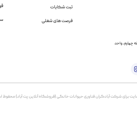
قو
ثبت شکایات
سو
فرصت های شغلی
یمانی، خیابان بنی هاشم پلاک ۲۰۲ ، طبقه چهارم، واحد
برای شرکت آبادگران فناوری حیوانات خانگی (فروشگاه آنلاین پت آباد) محفوظ است. از ۱۳۹۹ تا