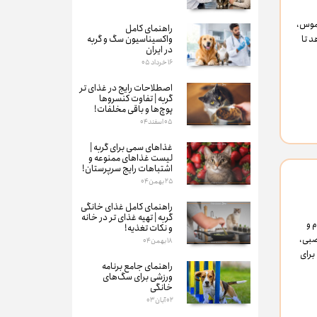
 موس،
راهنمای کامل
واکسیناسیون سگ و گربه
د تا
در ایران
۱۶ خرداد ۰۵
اصطلاحات رایج در غذای تر
گربه | تفاوت کنسروها
پوچ‌ها و باقی مخلفات!
۰۵ اسفند ۰۴
غذاهای سمی برای گربه‌ |
لیست غذاهای ممنوعه و
اشتباهات رایج سرپرستان!
۲۵ بهمن ۰۴
راهنمای کامل غذای خانگی
گربه | تهیه غذای تر در خانه
 و
و نکات تغذیه!
صبی،
۱۸ بهمن ۰۴
برای
راهنمای جامع برنامه
ورزشی برای سگ‌های
خانگی
۰۲ آبان ۰۳