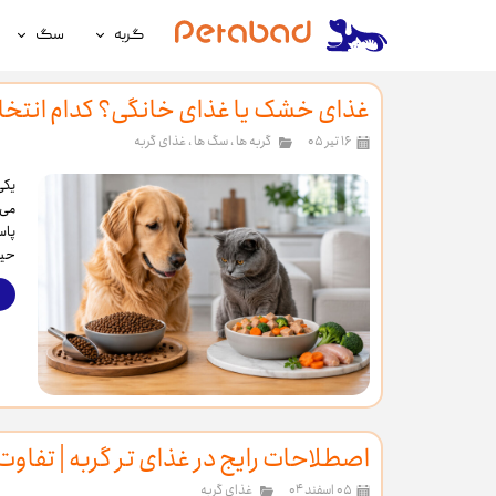
گربه
سگ
غذای گربه
غذای سگ
غذای خشک یا غذای خانگی؟ کدام انتخا
لوازم نگهداری گربه
لوازم نگه
۱۶ تیر ۰۵
گربه ها
،
سگ ها
،
غذای گربه
سلامتی گربه
سلامتی س
یکی
می‌
آرایشی و بهداشتی گربه
آرایشی و ب
پاس
حیو
اصطلاحات رایج در غذای تر گربه | تفاوت
۰۵ اسفند ۰۴
غذای گربه