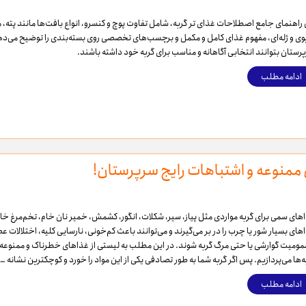
ویسکاس
 راهنمای جامع اصطلاحات غذای تر گربه، شامل تفاوت پوچ و کنسرو، انواع بافت‌ها مانند پته،
وی و ژله‌ای، مفهوم غذای کامل و مکمل و برچسب‌های تخصصی روی بسته‌بندی را توضیح می‌ده
ونپی
رستان بتوانند انتخابی آگاهانه و مناسب برای گربه خود داشته باشند.
ادامه مطلب
ممنوعه و اشتباهات رایج سرپرستان!
های سمی برای گربه مواردی مثل پیاز، سیر، شکلات، انگور، کشمش، خمیر نان خام، تخم‌مرغ خام
های بسیار شور یا چرب را در بر می‌گیرند و می‌توانند باعث کم‌خونی، نارسایی کلیه، اختلالات ع
ومیت گوارشی یا حتی مرگ گربه شوند. در این مطلب به لیستی از غذاهای خطرناک و ممنوعه 
ه‌ها می‌پردازیم. پس اگر گربه شما به طور تصادفی یکی از این مواد را خورد و کوچکترین نشانه‌ …
ادامه مطلب