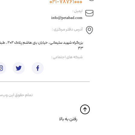
۰۲۱-۷۸۷۶۱۰۰۰
​ایمیل :
info@petabad.com
آدرس دفتر مرکزی :
​​بزرگراه شهید سل
۴۳
​شبکه های اجتماعی :
تمام حقوق اين وب‌سايت 
​​رفتن به بالا