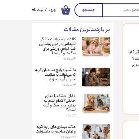
جستجو
ورود
/
ثبت نام
۰
حساب کاربری من
پر بازدیدترین مقالات
تغییر گذر واژه
کالکشن حیوانات خانگی
سفارشات
آدیداس در دبی رونمایی
شد؛ لباس ورزشی برای
ی؟ آیا
سگ‌ها و گربه‌ها
خروج از حساب
است؟
۱۴ مرداد ۰۵
کاربری
ه‌ای
۱۰ اشتباه رایج صاحبان گربه
که می‌تواند به سلامت
حیوان آسیب بزند
۰۴ مرداد ۰۵
غذای خشک یا غذای
خانگی؟ کدام انتخاب
بهتری برای سگ و گربه
است؟
۱۶ تیر ۰۵
علائم بیماری‌های رایج گربه
و زمان مراجعه به دامپزشک
۳۰ خرداد ۰۵