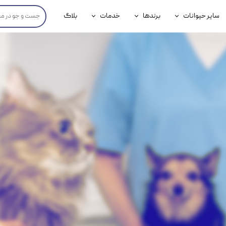
سایر حیوانات
برندها
خدمات
بلاگ
محصولات پرندگان
جوسرا
خدمات آنلاین دامپزشکی
داری سگ
محصولات جوندگان
رویال کنین
خدمات دامپزشکی حضوری
گ
محصولات آبزیان
برند رفلکس(Reflex)
هداشتی سگ
بیفار
جرهای
رولی
شایر
گورمت
نیناپت
وینستون