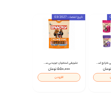
تاریخ انقضاء : 03/2027
تشویقی گربه درمانی کرانچ اسنکی با طعم میکس Snacky Crunch Cat Treats وزن 60 گرم بسته 4 عددی
تشویقی استخوان جویدنی سگ اسنکی کرانچی با طعم مرغ Snacky Crunchy Munchy وزن 100 گرم
۵۵۰,۰۰۰ تومان
افزودن