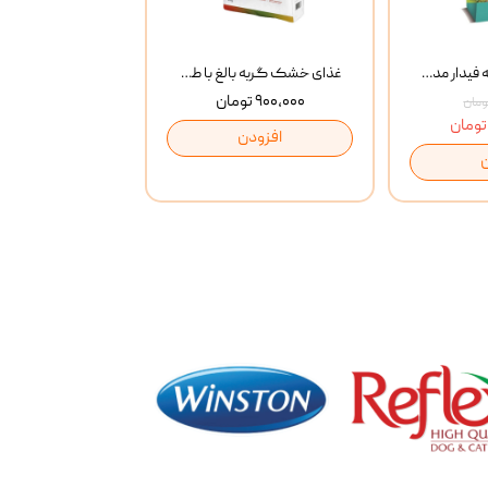
غذای خشک گربه فیدار مدل Adult وزن 10 کیلوگرم
غذای خشک گربه بالغ با طعم مرغ و برنج رفلکس Reflex Multi Color Chicken And Rice وزن 1 کیلوگرم
۹۰۰,۰۰۰ تومان
افزودن