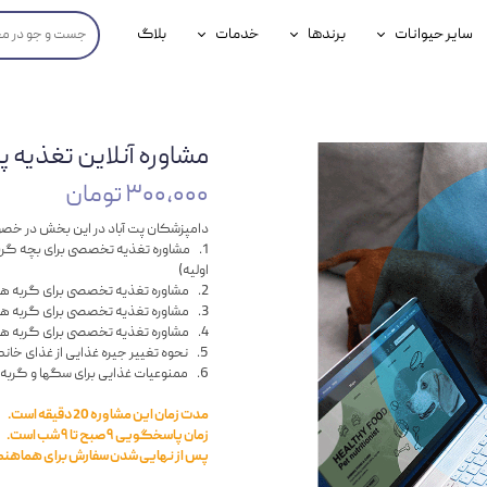
سایر حیوانات
برندها
خدمات
بلاگ
محصولات پرندگان
جوسرا
خدمات آنلاین دامپزشکی
داری سگ
محصولات جوندگان
رویال کنین
خدمات دامپزشکی حضوری
مشاوره آنلاین تغذیه 
گ
محصولات آبزیان
برند رفلکس(Reflex)
۳۰۰,۰۰۰ تومان
هداشتی سگ
بیفار
دامپزشکان پت آباد در این بخش در خصوص
1. مشاوره تغذیه تخصصی برای بچه گربه 
جرهای
اولیه)
2. مشاوره تغذیه تخصصی برای گربه ها و سگهای بالغ
رولی
3. مشاوره تغذیه تخصصی برای گربه ها و سگهای بالغ عقیم شده
4. مشاوره تغذیه تخصصی برای گربه ها و سگهای بیمار که نیازمند تغذیه خاص میباشند.
شایر
5. نحوه تغییر جیره غذایی از غذای خانگی به غذای خشک و برعکس
6. ممنوعیات غذایی برای سگها و گربه ها
گورمت
مدت زمان این مشاوره 20 دقیقه است.
نیناپت
زمان پاسخگویی ۹ صبح تا ۹ شب است.
پس از نهایی شدن سفارش برای هماهنگی
وینستون