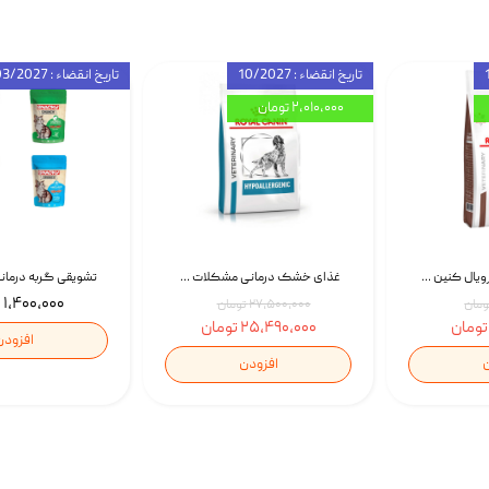
تاریخ انقضاء : 10/2027
تاریخ انقضاء : 03/2027
۲,۰۱۰,۰۰۰ تومان
غذای خشک گربه رویال کنین Gastrointestinal Fibre Response وزن 2 کیلوگرم | پت استوک
غذای خشک درمانی مشکلات گوارشی سگ رویال کنین Royal Canin Hypoallergenic وزن 7 کیلوگرم | پت استوک
۱,۴۰۰,۰۰۰ تومان
۲۷,۵۰۰,۰۰۰ تومان
۲۵,۴۹۰,۰۰۰ تومان
افزودن
ن
افزودن