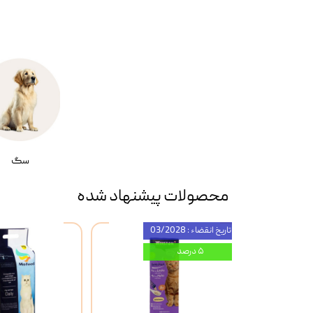
سگ
محصولات پیشنهاد شده
تاریخ انقضاء : 03/2028
۵ درصد