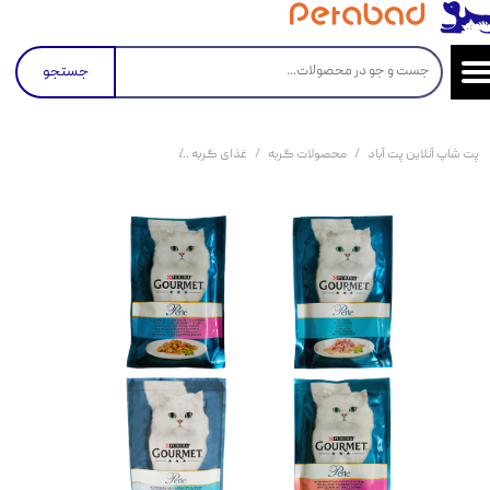
جستجو
پت شاپ آنلاین پت آباد
محصولات گربه
غذای گربه
کنسرو و پوچ و غذای تر گربه
ب