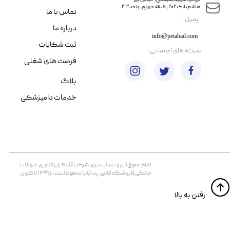
​​بزرگراه شهید سلیمانی، خیابان بنی
هاشم پلاک ۲۰۲ ، طبقه چهارم، واحد ۴۳
تماس با ما
​ایمیل :
درباره ما
info@petabad.com
ثبت شکایات
​شبکه های اجتماعی :
فرصت های شغلی
بلاگ
خدمات دامپزشکی
تمام حقوق اين وب‌سايت برای شرکت آبادگران فناوری حیوانات
خانگی (فروشگاه آنلاین پت آباد) محفوظ است. از ۱۳۹۹ تا کنون.
​​رفتن به بالا