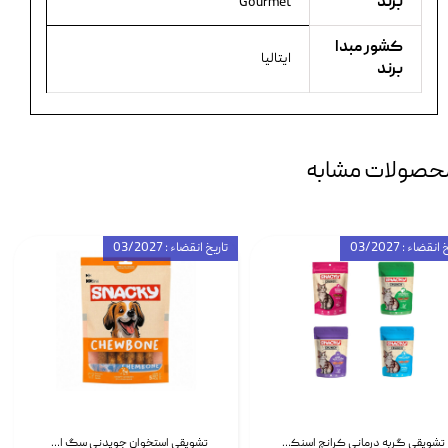
برند
Gourmet
کشور مبدا
ایتالیا
برند
حصولات مشابه
انقضاء : 03/2027
تاریخ انقضاء : 03/2027
تشویقی گربه درمانی کرانچ اسنکی با طعم میکس Snacky Crunch Cat Treats وزن 60 گرم بسته 4 عددی
تشویقی استخوان جویدنی سگ اسنکی کرانچی با طعم مرغ Snacky Crunchy Munchy وزن 100 گرم