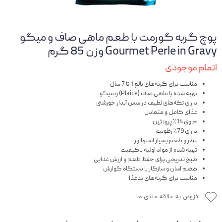
پوچ گربه گورمت با طعم ماهی صاف و میگو
Gourmet Perle in Gravy وزن 85 گرم
اتمام موجودی
مناسب برای گربه‌های بالغ 1 تا 7 سال
تهیه شده با ماهی صاف (Plaice) و میگو
دارای تکه‌های لطیف در سس آبدار خورشتی
غذای کامل و متعادل
حاوی 14٪ پروتئین
دارای 79٪ رطوبت
عطر و طعم بسیار اشتها‌آور
تهیه شده از مواد اولیه باکیفیت
طبخ تدریجی برای حفظ طعم و ارزش غذایی
هضم آسان و سازگار با دستگاه گوارش
مناسب برای گربه‌های بدغذا
افزودن به علاقه مندی ها