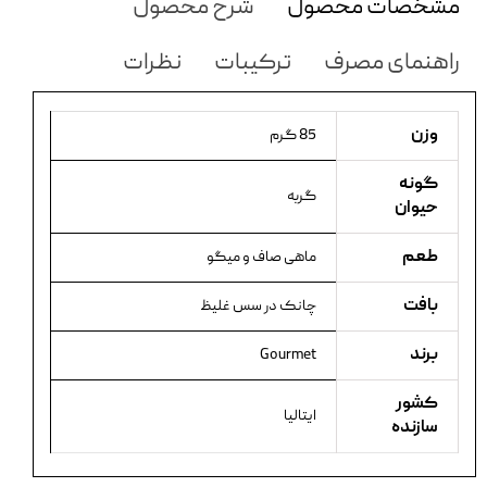
مشخصات محصول
شرح محصول
راهنمای مصرف
ترکیبات
نظرات
وزن
85 گرم
گونه
گربه
حیوان
طعم
ماهی صاف و میگو
بافت
چانک در سس غلیظ
برند
Gourmet
کشور
ایتالیا
سازنده