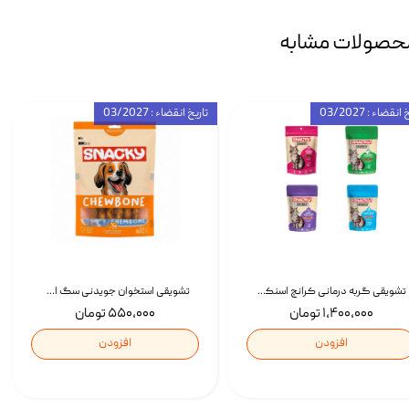
حصولات مشابه
انقضاء : 03/2027
تاریخ انقضاء : 03/2027
تشویقی گربه درمانی کرانچ اسنکی با طعم میکس Snacky Crunch Cat Treats وزن 60 گرم بسته 4 عددی
تشویقی استخوان جویدنی سگ اسنکی کرانچی با طعم مرغ Snacky Crunchy Munchy وزن 100 گرم
۱,۴۰۰,۰۰۰ تومان
۵۵۰,۰۰۰ تومان
افزودن
افزودن