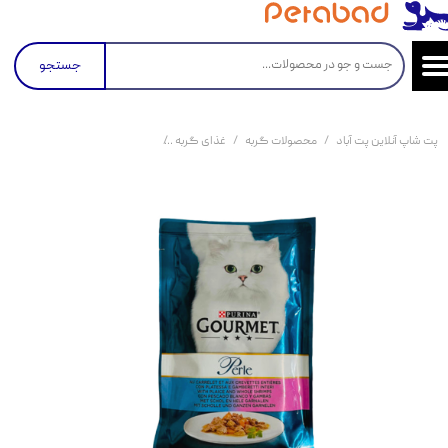
جستجو
پت شاپ آنلاین پت آباد
محصولات گربه
غذای گربه
کنسرو و پوچ و غذای تر گربه
پو