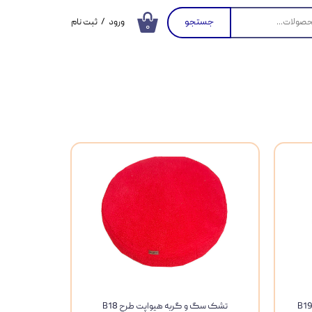
جستجو
ورود
/
ثبت نام
۰
حساب کاربری من
تغییر گذر واژه
سفارشات
خروج از حساب
کاربری
تشک سگ و گربه هیواپت طرح B18