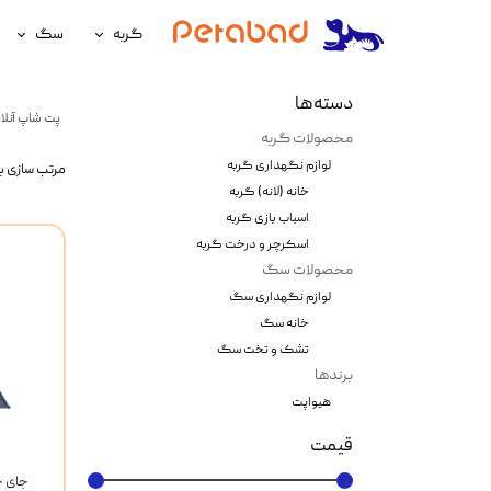
گربه
سگ
غذای گربه
غذای سگ
دسته‌ها
پت شاپ آنلای
لوازم نگهداری گربه
لوازم نگه
محصولات گربه
لوازم نگهداری گربه
مرتب سازی ب
سلامتی گربه
سلامتی س
خانه (لانه) گربه
آرایشی و بهداشتی گربه
آرایشی و ب
اسباب بازی گربه
اسکرچر و درخت گربه
محصولات سگ
لوازم نگهداری سگ
خانه سگ
تشک و تخت سگ
برندها
هیواپت
قیمت
جای خ