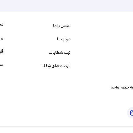
نح
تماس با ما
رو
درباره ما
قو
ثبت شکایات
سو
فرصت های شغلی
یمانی، خیابان بنی هاشم پلاک ۲۰۲ ، طبقه چهارم، واحد