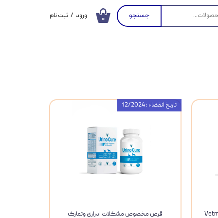
جستجو
ورود
/
ثبت نام
۰
حساب کاربری من
تغییر گذر واژه
سفارشات
خروج از حساب
کاربری
تاریخ انقضاء : 12/2024
 گربه وتمارک Vetmark
قرص مخصوص مشکلات ادراری وتمارک