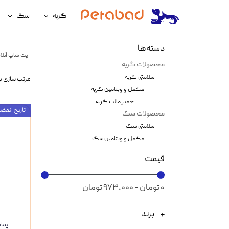
گربه
سگ
غذای گربه
غذای سگ
دسته‌ها
پت شاپ آنلای
لوازم نگهداری گربه
لوازم نگه
محصولات گربه
سلامتی گربه
مرتب سازی ب
سلامتی گربه
سلامتی س
مکمل و ویتامین گربه
آرایشی و بهداشتی گربه
آرایشی و ب
خمیر مالت گربه
تاریخ انقضاء : 25
محصولات سگ
سلامتی سگ
مکمل و ویتامین سگ
قیمت
۰ تومان - ۹۷۳,۰۰۰ تومان
برند
پما