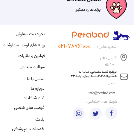
تضمین اصالت کالا
​​برندهای معتبر​​​​​​​
نحوه ثبت سفارش
رویه های ارسال سفارشات
۰۲۱-۷۸۷۶۱۰۰۰
شماره تماس :
قوانین و مقررات
آدرس دفتر
مرکزی :
سوالات متداول
​​بزرگراه شهید سلیمانی، خیابان بنی
هاشم پلاک ۲۰۲ ، طبقه چهارم، واحد ۴۳
تماس با ما
​ایمیل :
درباره ما
info@petabad.com
ثبت شکایات
​شبکه های اجتماعی :
فرصت های شغلی
بلاگ
خدمات دامپزشکی