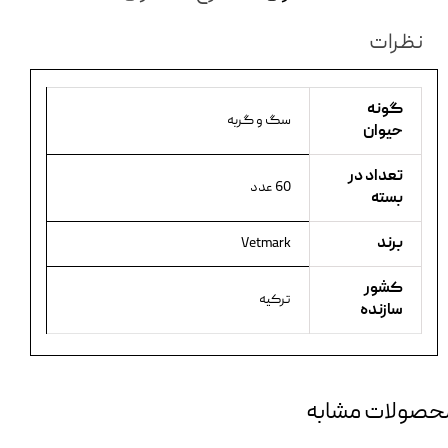
نظرات
گونه
سگ و گربه
حیوان
تعداد در
60 عدد
بسته
برند
Vetmark
کشور
ترکیه
سازنده
حصولات مشابه