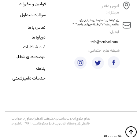
قوانین و مقررات
آدرس دفتر
مرکزی :
سوالات متداول
​​بزرگراه شهید سلیمانی، خیابان بنی
هاشم پلاک ۲۰۲ ، طبقه چهارم، واحد ۴۳
تماس با ما
​ایمیل :
درباره ما
info@petabad.com
ثبت شکایات
​شبکه های اجتماعی :
فرصت های شغلی
بلاگ
خدمات دامپزشکی
تمام حقوق اين وب‌سايت برای شرکت آبادگران فناوری حیوانات
خانگی (فروشگاه آنلاین پت آباد) محفوظ است. از ۱۳۹۹ تا کنون.
​​رفتن به بالا