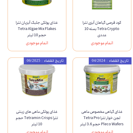
کود قرصی گیاهان آبزی تترا
غذای پولکی جلبک آبزیان تترا
Tetra Crypto بسته 10
Tetra Algae Mix Flakes
عددی
حجم 10 لیتر
اتمام موجودی
اتمام موجودی
تاریخ انقضاء : 04/2024
تاریخ انقضاء : 06/2025
غذای گیاهی مخصوص ماهی
غذای پولکی ماهی های زینتی
لجن خوار تترا Tetra Pro
تترا Tetramin Crisps حجم
Pleco Wafers حجم 3.6 لیتر
10 لیتر
اتمام موجودی
اتمام موجودی