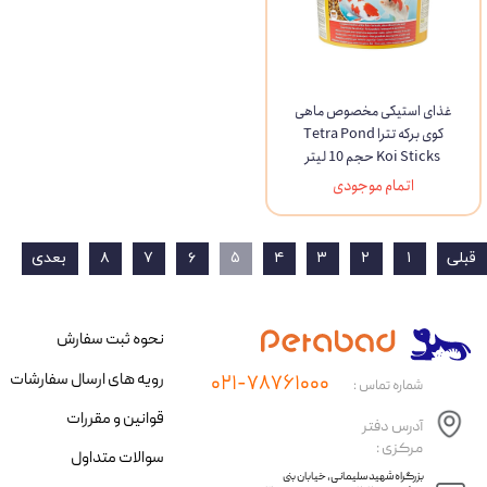
غذای استیکی مخصوص ماهی
کوی برکه تترا Tetra Pond
Koi Sticks حجم 10 لیتر
اتمام موجودی
قبلی
۱
۲
۳
۴
۵
۶
۷
۸
بعدی
نحوه ثبت سفارش
رویه های ارسال سفارشات
۰۲۱-۷۸۷۶۱۰۰۰
شماره تماس :
قوانین و مقررات
آدرس دفتر
مرکزی :
سوالات متداول
​​بزرگراه شهید سلیمانی، خیابان بنی