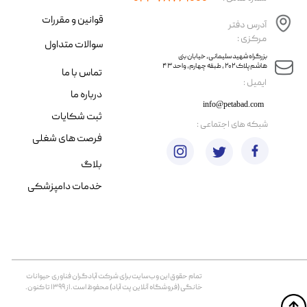
قوانین و مقررات
آدرس دفتر
مرکزی :
سوالات متداول
​​بزرگراه شهید سلیمانی، خیابان بنی
هاشم پلاک ۲۰۲ ، طبقه چهارم، واحد ۴۳
تماس با ما
​ایمیل :
درباره ما
info@petabad.com
ثبت شکایات
​شبکه های اجتماعی :
فرصت های شغلی
بلاگ
خدمات دامپزشکی
تمام حقوق اين وب‌سايت برای شرکت آبادگران فناوری حیوانات
خانگی (فروشگاه آنلاین پت آباد) محفوظ است. از ۱۳۹۹ تا کنون.