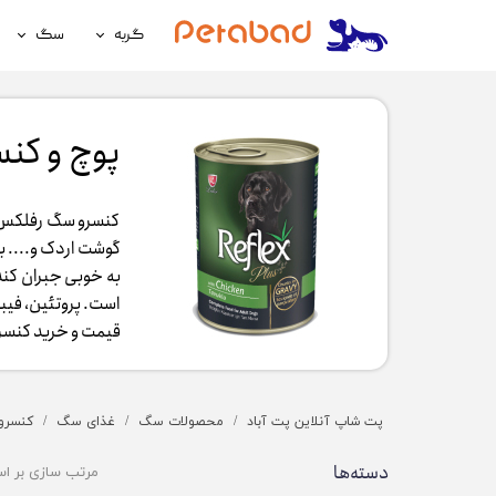
گربه
سگ
غذای گربه
غذای سگ
لوازم نگهداری گربه
لوازم نگه
پوچ و کن
سلامتی گربه
سلامتی س
کنسرو سگ رفلکس ی
آرایشی و بهداشتی گربه
آرایشی و ب
گوشت اردک و.... ب
به خوبی جبران کند
است. پروتئین، فیبر
قیمت و خرید کنسر
پت شاپ آنلاین پت آباد
محصولات سگ
غذای سگ
کنسرو
دسته‌ها
مرتب سازی بر ا