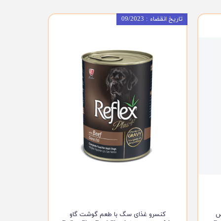
تاریخ انقضاء : 09/2023
س
کنسرو غذای سگ با طعم گوشت گاو