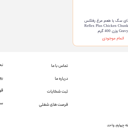
ای سگ با طعم مرغ رفلکس
 Reflex Plus Chicken Chunk in
Grav وزن 400 گرم
اتمام موجودی
نح
تماس با ما
رو
درباره ما
قو
ثبت شکایات
سو
فرصت های شغلی
یمانی، خیابان بنی هاشم پلاک ۲۰۲ ، طبقه چهارم، واحد