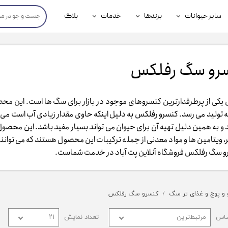
سایر حیوانات
برندها
خدمات
بلاگ
محصولات پرندگان
جوسرا
خدمات آنلاین دامپزشکی
داری سگ
محصولات جوندگان
رویال کنین
خدمات دامپزشکی حضوری
سرو سگ رفلکس
گ
محصولات آبزیان
برند رفلکس(Reflex)
کی از پرطرفدارترین کنسروهای موجود در بازار برای سگ ها است. این م
هداشتی سگ
بیفار
ه تولید می رسد. کنسرو رفلکس به دلیل اینکه حاوی مقدار زیادی آب است می ت
جرهای
 و به همین دلیل تهیه آن برای حیوان می تواند بسیار مفید باشد. این مح
، ویتامین ها و مواد معدنی از جمله ترکیبات این محصول هستند که می توانند
رولی
و سگ رفلکس فروشگاه آنلاین پت آباد در خدمت شماست.
شایر
گورمت
 و پوچ و غذای تر سگ
کنسرو سگ رفلکس
نیناپت
ساس
مرتبط‌ترین
تعداد نمایش
۲۱
وینستون