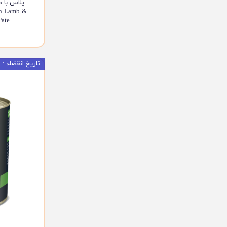
پلاس با 
th Lamb &
n Pate
تاریخ انقضاء : 09/2023