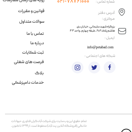
رویه های ارسال سفارشات
۰۲۱-۷۸۷۶۱۰۰۰
شماره تماس :
قوانین و مقررات
آدرس دفتر
مرکزی :
سوالات متداول
​​بزرگراه شهید سلیمانی، خیابان بنی
هاشم پلاک ۲۰۲ ، طبقه چهارم، واحد ۴۳
تماس با ما
​ایمیل :
درباره ما
info@petabad.com
ثبت شکایات
​شبکه های اجتماعی :
فرصت های شغلی
بلاگ
خدمات دامپزشکی
تمام حقوق اين وب‌سايت برای شرکت آبادگران فناوری حیوانات
خانگی (فروشگاه آنلاین پت آباد) محفوظ است. از ۱۳۹۹ تا کنون.