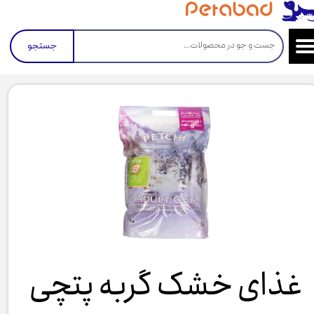
جستجو
غذای خشک گربه پتچی