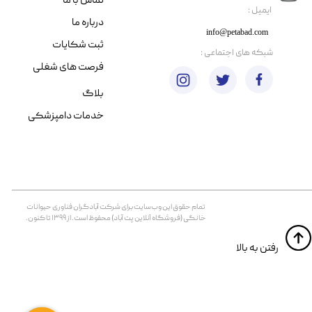
تماس با ما
​ایمیل :
درباره ما
info@petabad.com
ثبت شکایات
​شبکه های اجتماعی :
فرصت های شغلی
بلاگ
خدمات دامپزشکی
تمام حقوق اين وب‌سايت برای شرکت آبادگران فناوری حیوانات
خانگی (فروشگاه آنلاین پت آباد) محفوظ است. از ۱۳۹۹ تا کنون.
​​رفتن به بالا