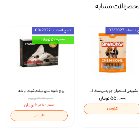
حصولات مشابه
انقضاء : 03/2027
تاریخ انقضاء : 09/2027
۵۴۰,۰۰۰ تومان
تشویقی استخوان جویدنی سگ اسنکی کرانچی با طعم مرغ Snacky Crunchy Munchy وزن 100 گرم
پوچ گربه فنبی میلک‌شیک با طعم مرغ Faenbei Cat Milk Shake Pouch بسته 12 عددی
۵۵۰,۰۰۰ تومان
۳,۴۲۰,۰۰۰ تومان
۲,۸۸۰,۰۰۰ تومان
افزودن
افزودن