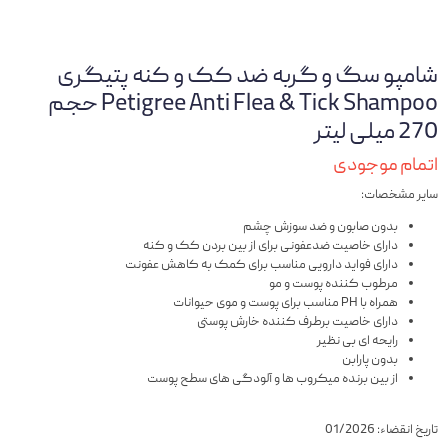
شامپو سگ و گربه ضد کک و کنه پتیگری
Petigree Anti Flea & Tick Shampoo حجم
270 میلی لیتر
اتمام موجودی
سایر مشخصات:
بدون صابون و ضد سوزش چشم
دارای خاصیت ضدعفونی برای از بین بردن کک و کنه
دارای فواید دارویی مناسب برای کمک به کاهش عفونت
مرطوب کننده پوست و مو
همراه با PH مناسب برای پوست و موی حیوانات
دارای خاصیت برطرف کننده خارش پوستی
رایحه ای بی نظیر
بدون پارابن
از بین برنده میکروب ها و آلودگی های سطح پوست
تاریخ انقضاء: 01/2026