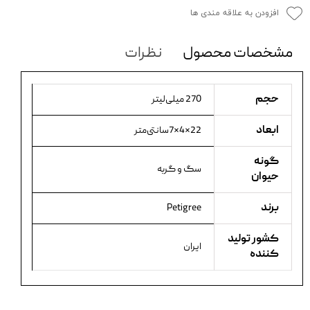
افزودن به علاقه مندی ها
مشخصات محصول
نظرات
حجم
270 میلی‌لیتر
ابعاد
22×4×7سانتی‌متر
گونه
سگ و گربه
حیوان
برند
Petigree
کشور تولید
ایران
کننده