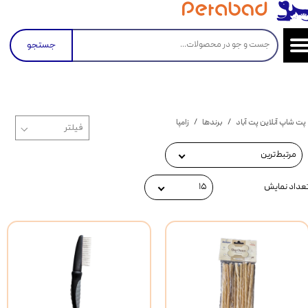
جستجو
پت شاپ آنلاین پت آباد
برندها
زامپا
مرتبط‌ترین
عداد نمایش
۱۵