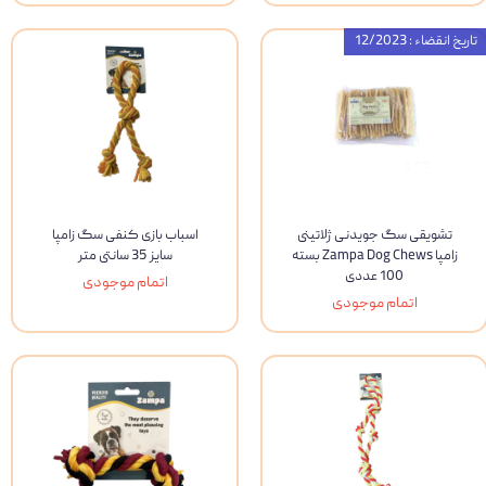
تاریخ انقضاء : 12/2023
تشویقی سگ جویدنی ژلاتینی
اسباب بازی کنفی سگ زامپا
زامپا Zampa Dog Chews بسته
سایز 35 سانتی متر
100 عددی
اتمام موجودی
اتمام موجودی