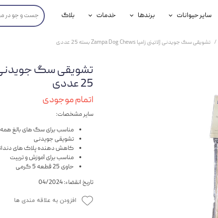
سایر حیوانات
برندها
خدمات
بلاگ
محصولات پرندگان
جوسرا
خدمات آنلاین دامپزشکی
تشویقی سگ جویدنی ژلاتینی زامپا Zampa Dog Chews بسته 25 عددی
داری سگ
محصولات جوندگان
رویال کنین
خدمات دامپزشکی حضوری
گ
محصولات آبزیان
برند رفلکس(Reflex)
25 عددی
هداشتی سگ
بیفار
اتمام موجودی
سایر مشخصات:
جرهای
مناسب برای سگ های بالغ همه ن
رولی
تشویقی جویدنی
کاهش دهنده پلاک های دندا
شایر
مناسب برای آموزش و تربیت
حاوی 25 قطعه 5 گرمی
گورمت
تاریخ انقضاء: 04/2024
نیناپت
افزودن به علاقه مندی ها
وینستون