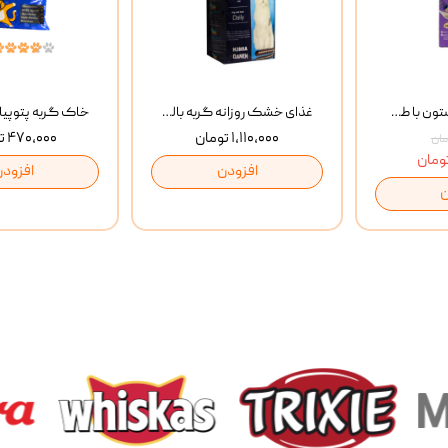
بستنی گربه وینستون با طعم مرغ و ماهی Winstone Chicken & Fish بسته 8 عددی
غذای خشک روزانه گربه بالغ مفید MoFeed Adult Daily Cat Food وزن 2 کیلوگرم
۱,۱۱۰,۰۰۰ تومان
۴۷۰,۰۰۰ تومان
افزودن
افزودن
ن