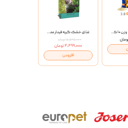
خاک گربه پتوپیا وزن ۱۰ کیلوگرم
غذای خشک گربه فیدار مدل Adult وزن 10 کیلوگرم
۵,۵۲۵,۰۰۰ تومان
۴,۴۹۹,۰۰۰ تومان
افزودن