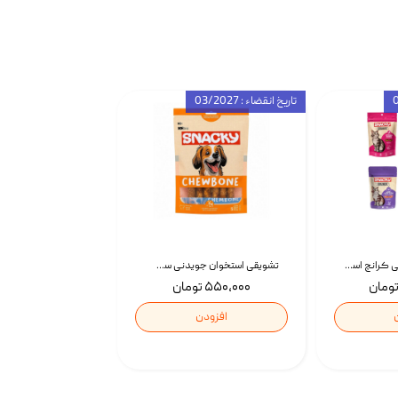
تاریخ انقضاء : 03/2027
تشویقی گربه درمانی کرانچ اسنکی با طعم میکس Snacky Crunch Cat Treats وزن 60 گرم بسته 4 عددی
تشویقی استخوان جویدنی سگ اسنکی کرانچی با طعم مرغ Snacky Crunchy Munchy وزن 100 گرم
۵۵۰,۰۰۰ تومان
افزودن