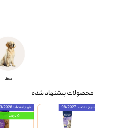
سگ
محصولات پیشنهاد شده
تاریخ انقضاء : 08/2027
تاریخ انقضاء : 03/2028
۵ درصد