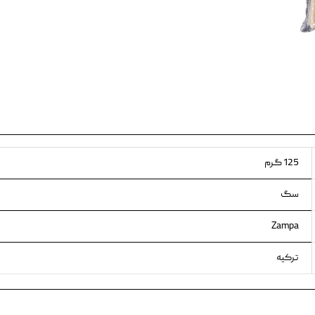
ویسکاس
ونپی
125 گرم
سگ
Zampa
ترکیه