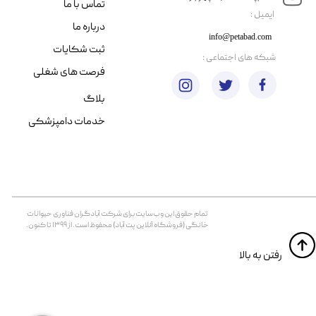
تماس با ما
​ایمیل :
درباره ما
info@petabad.com
ثبت شکایات
​شبکه های اجتماعی :
فرصت های شغلی
بلاگ
خدمات دامپزشکی
تمام حقوق اين وب‌سايت برای شرکت آبادگران فناوری حیوانات
خانگی (فروشگاه آنلاین پت آباد) محفوظ است. از ۱۳۹۹ تا کنون.
​​رفتن به بالا