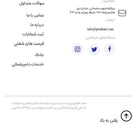
مرکزی :
سوالات متداول
​​بزرگراه شهید سلیمانی، خیابان بنی
هاشم پلاک ۲۰۲ ، طبقه چهارم، واحد ۴۳
تماس با ما
​ایمیل :
درباره ما
info@petabad.com
ثبت شکایات
​شبکه های اجتماعی :
فرصت های شغلی
بلاگ
خدمات دامپزشکی
تمام حقوق اين وب‌سايت برای شرکت آبادگران فناوری حیوانات
خانگی (فروشگاه آنلاین پت آباد) محفوظ است. از ۱۳۹۹ تا کنون.
​​رفتن به بالا