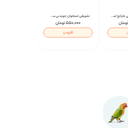
تشویقی گربه درمانی کرانچ اسنکی با طعم میکس Snacky Crunch Cat Treats وزن 60 گرم بسته 4 عددی
تشویقی استخوان جویدنی سگ اسنکی کرانچی با طعم مرغ Snacky Crunchy Munchy وزن 100 گرم
۵۵۰,۰۰۰ تومان
افزودن