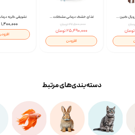
غذای خشک گربه رویال کنین Gastrointestinal Fibre Response وزن 2 کیلوگرم | پت استوک
غذای خشک درمانی مشکلات گوارشی سگ رویال کنین Royal Canin Hypoallergenic وزن 7 کیلوگرم | پت استوک
۱,۴۰۰,۰۰۰ تومان
۲۷,۵۰۰,۰۰۰ تومان
۲۵,۴۹۰,۰۰۰ تومان
افزودن
ن
افزودن
دسته‌بندی‌‌های مرتبط