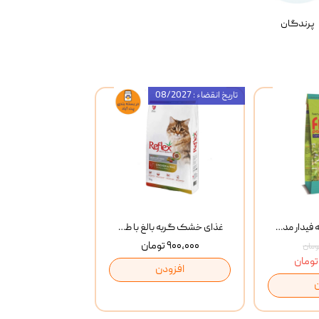
پرندگان
تاریخ انقضاء : 08/2027
غذای خشک گربه فیدار مدل Adult وزن 10 کیلوگرم
غذای خشک گربه بالغ با طعم مرغ و برنج رفلکس Reflex Multi Color Chicken And Rice وزن 1 کیلوگرم
۹۰۰,۰۰۰ تومان
افزودن