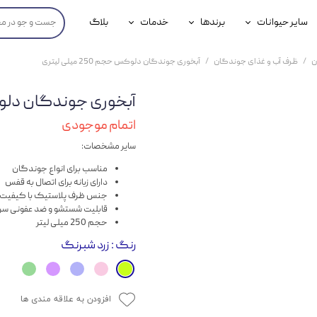
سایر حیوانات
برندها
خدمات
بلاگ
محصولات پرندگان
جوسرا
خدمات آنلاین دامپزشکی
ن
ظرف آب و غذای جوندگان
آبخوری جوندگان دلوکس حجم 250 میلی لیتری
داری سگ
محصولات جوندگان
رویال کنین
خدمات دامپزشکی حضوری
آبخوری جوندگان دلوکس حجم 0
گ
محصولات آبزیان
برند رفلکس(Reflex)
اتمام موجودی
هداشتی سگ
بیفار
سایر مشخصات:
جرهای
مناسب برای انواع جوندگان
دارای زبانه برای اتصال به قفس
رولی
جنس ظرف پلاستیک با کیفیت
قابلیت شستشو و ضد عفونی سری
حجم 250 میلی لیتر
شایر
رنگ
: زرد شبرنگ
گورمت
نیناپت
افزودن به علاقه مندی ها
وینستون