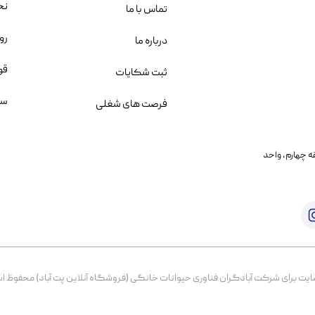
نح
تماس با ما
رو
درباره ما
قو
ثبت شکایات
سو
فرصت های شغلی
یمانی، خیابان بنی هاشم پلاک ۲۰۲ ، طبقه چهارم، واحد
برای شرکت آبادگران فناوری حیوانات خانگی (فروشگاه آنلاین پت آباد) محفوظ است. از ۱۳۹۹ تا