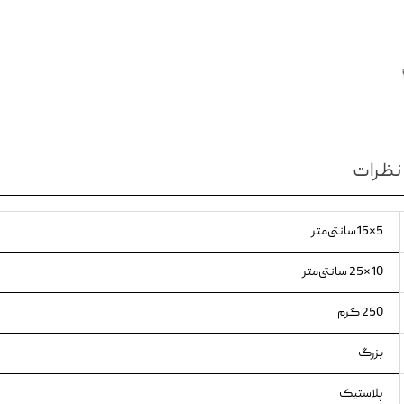
ویسکاس
ونپی
نظرات
5×15سانتی‌متر
10×25 سانتی‌متر
250 گرم
بزرگ
پلاستیک