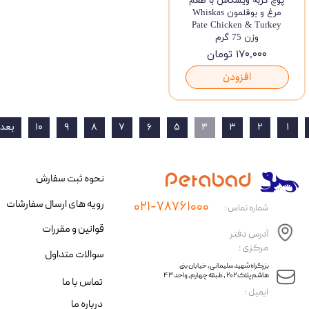
پوچ گربه ویسکاس با طعم
مرغ و بوقلمون Whiskas
Pate Chicken & Turkey
وزن 75 گرم
۱۷۰,۰۰۰ تومان
افزودن
۱
۲
۳
۴
۵
۶
۷
۸
۹
۱۰
بعد
نحوه ثبت سفارش
رویه های ارسال سفارشات
۰۲۱-۷۸۷۶۱۰۰۰
شماره تماس :
قوانین و مقررات
آدرس دفتر
مرکزی :
سوالات متداول
​​بزرگراه شهید سلیمانی، خیابان بنی
هاشم پلاک ۲۰۲ ، طبقه چهارم، واحد ۴۳
تماس با ما
​ایمیل :
درباره ما