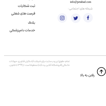
info@petabad.com
ثبت شکایات
​شبکه های اجتماعی :
فرصت های شغلی
بلاگ
خدمات دامپزشکی
تمام حقوق اين وب‌سايت برای شرکت آبادگران فناوری حیوانات
خانگی (فروشگاه آنلاین پت آباد) محفوظ است. از ۱۳۹۹ تا کنون.
​​رفتن به بالا