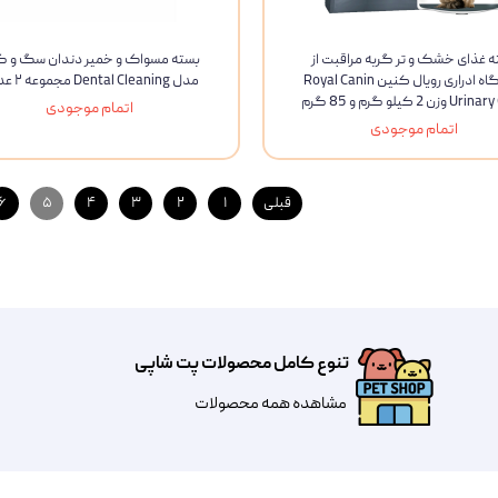
ه غذای خشک و تر گربه مراقبت از
بسته مسواک و خمیر دندان سگ و گ
دستگاه ادراری رویال کنین Royal Canin
مدل Dental Cleaning مجموعه ۲ عددی
زن 2 کیلو گرم و 85 گرم
اتمام موجودی
اتمام موجودی
قبلی
۱
۲
۳
۴
۵
۶
تنوع کامل محصولات پت شاپی
مشاهده همه محصولات