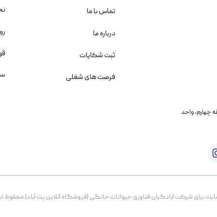
نح
تماس با ما
رو
درباره ما
قو
ثبت شکایات
سو
فرصت های شغلی
یمانی، خیابان بنی هاشم پلاک ۲۰۲ ، طبقه چهارم، واحد
برای شرکت آبادگران فناوری حیوانات خانگی (فروشگاه آنلاین پت آباد) محفوظ است. از ۱۳۹۹ تا