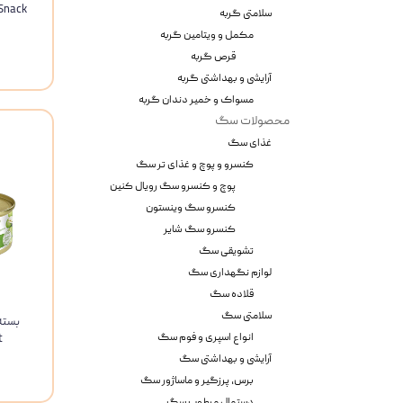
my Snack
سلامتی گربه
مکمل و ویتامین گربه
قرص گربه
آرایشی و بهداشتی گربه
مسواک و خمیر دندان گربه
محصولات سگ
غذای سگ
کنسرو و پوچ و غذای تر سگ
پوچ و کنسرو سگ رویال کنین
کنسرو سگ وینستون
کنسرو سگ شایر
تشویقی سگ
لوازم نگهداری سگ
قلاده سگ
سلامتی سگ
بسته
انواع اسپری و فوم سگ
et
آرایشی و بهداشتی سگ
برس، پرزگیر و ماساژور سگ
دستمال مرطوب سگ