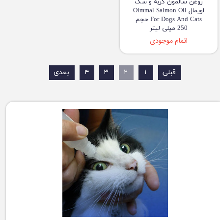
روغن سالمون گربه و سگ
اویمال Oimmal Salmon Oil
For Dogs And Cats حجم
250 میلی لیتر
اتمام موجودی
قبلی
۱
۲
۳
۴
بعدی