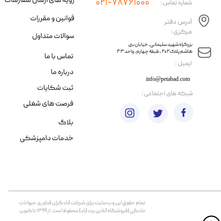
رویه های ارسال سفارشات
۰۲۱-۷۸۷۶۱۰۰۰
شماره تماس :
قوانین و مقررات
آدرس دفتر
مرکزی :
سوالات متداول
​​بزرگراه شهید سلیمانی، خیابان بنی
هاشم پلاک ۲۰۲ ، طبقه چهارم، واحد ۴۳
تماس با ما
​ایمیل :
درباره ما
info@petabad.com
ثبت شکایات
​شبکه های اجتماعی :
فرصت های شغلی
بلاگ
خدمات دامپزشکی
تمام حقوق اين وب‌سايت برای شرکت آبادگران فناوری حیوانات
خانگی (فروشگاه آنلاین پت آباد) محفوظ است. از ۱۳۹۹ تا کنون.