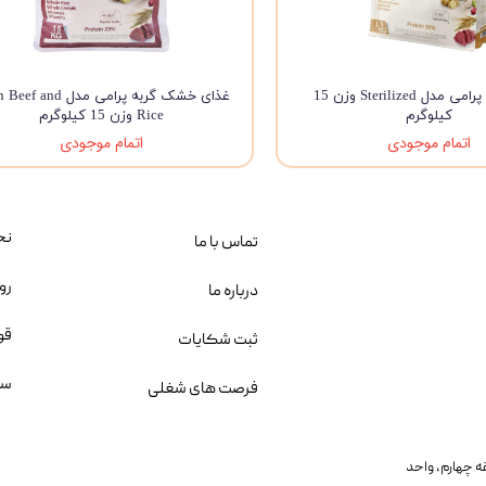
غذای گربه پرامی مدل Sterilized وزن 15
غذای خشک گربه پرامی مدل and
کیلوگرم
Rice وزن 15 کیلوگرم
اتمام موجودی
اتمام موجودی
نح
تماس با ما
رو
درباره ما
قو
ثبت شکایات
سو
فرصت های شغلی
یمانی، خیابان بنی هاشم پلاک ۲۰۲ ، طبقه چهارم، واحد