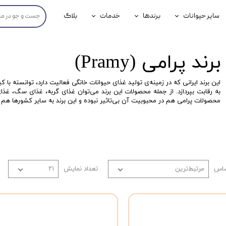
سایر حیوانات
برندها
خدمات
بلاگ
محصولات پرندگان
جوسرا
خدمات آنلاین دامپزشکی
برند پرامی (Pramy)
داری سگ
محصولات جوندگان
رویال کنین
خدمات دامپزشکی حضوری
گ
محصولات آبزیان
برند رفلکس(Reflex)
این برند ایرانی که در زمینه‌ی تولید غذای حیوانات خانگی فعالیت دارد، توانسته با 
به رقابت بپردازد. از جمله محصولات این برند می‌توان غذای گربه، غذای سگ، غذای ج
هداشتی سگ
بیفار
محصولات پرامی هم در محبوبیت آن بی‌تاثیر نبوده و این برند به سایر کشورها هم 
جرهای
رولی
شایر
ساس
مرتبط‌ترین
تعداد نمایش
۲۱
گورمت
نیناپت
وینستون