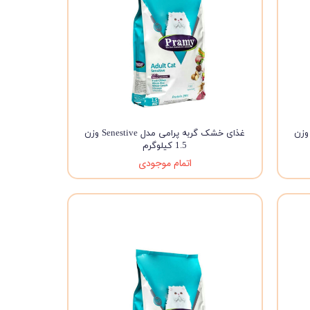
 خشک گربه پرامی مدل Sterilized وزن
غذای خشک گربه پرامی مدل Senestive وزن
1.5 کیلوگرم
اتمام موجودی